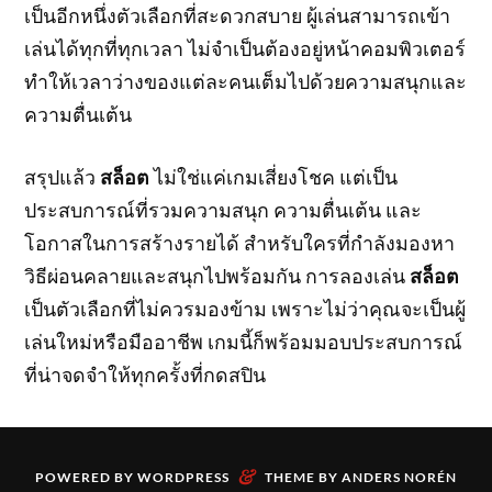
เป็นอีกหนึ่งตัวเลือกที่สะดวกสบาย ผู้เล่นสามารถเข้า
เล่นได้ทุกที่ทุกเวลา ไม่จำเป็นต้องอยู่หน้าคอมพิวเตอร์
ทำให้เวลาว่างของแต่ละคนเต็มไปด้วยความสนุกและ
ความตื่นเต้น
สล็อต
สรุปแล้ว
ไม่ใช่แค่เกมเสี่ยงโชค แต่เป็น
ประสบการณ์ที่รวมความสนุก ความตื่นเต้น และ
โอกาสในการสร้างรายได้ สำหรับใครที่กำลังมองหา
สล็อต
วิธีผ่อนคลายและสนุกไปพร้อมกัน การลองเล่น
เป็นตัวเลือกที่ไม่ควรมองข้าม เพราะไม่ว่าคุณจะเป็นผู้
เล่นใหม่หรือมืออาชีพ เกมนี้ก็พร้อมมอบประสบการณ์
ที่น่าจดจำให้ทุกครั้งที่กดสปิน
&
POWERED BY
WORDPRESS
THEME BY
ANDERS NORÉN