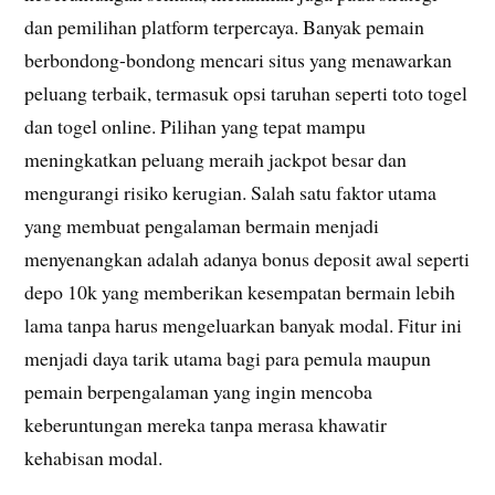
dan pemilihan platform terpercaya. Banyak pemain
berbondong-bondong mencari situs yang menawarkan
peluang terbaik, termasuk opsi taruhan seperti toto togel
dan togel online. Pilihan yang tepat mampu
meningkatkan peluang meraih jackpot besar dan
mengurangi risiko kerugian. Salah satu faktor utama
yang membuat pengalaman bermain menjadi
menyenangkan adalah adanya bonus deposit awal seperti
depo 10k yang memberikan kesempatan bermain lebih
lama tanpa harus mengeluarkan banyak modal. Fitur ini
menjadi daya tarik utama bagi para pemula maupun
pemain berpengalaman yang ingin mencoba
keberuntungan mereka tanpa merasa khawatir
kehabisan modal.