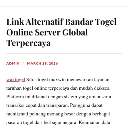
Link Alternatif Bandar Togel
Online Server Global
Terpercaya
ADMIN
MARCH 29, 2026
waktogel
Situs togel maxwin menawarkan layanan
taruhan togel online terpercaya dan mudah diakses.
Platform ini dikenal dengan sistem yang aman serta
transaksi cepat dan transparan. Pengguna dapat
menikmati peluang menang besar dengan berbagai
pasaran togel dari berbagai negara. Keamanan data