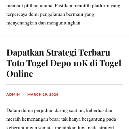
menjadi pilihan utama. Pastikan memilih platform yang
terpercaya demi pengalaman bermain yang
menyenangkan dan menguntungkan.
Dapatkan Strategi Terbaru
Toto Togel Depo 10K di Togel
Online
ADMIN
MARCH 29, 2026
Dalam dunia perjudian daring saat ini, keberhasilan
meraih kemenangan besar tak hanya bergantung pada
keberuntungan semata, melainkan juga pada strategi