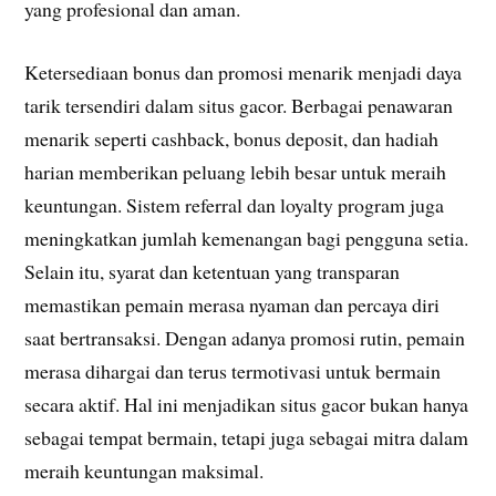
yang profesional dan aman.
Ketersediaan bonus dan promosi menarik menjadi daya
tarik tersendiri dalam situs gacor. Berbagai penawaran
menarik seperti cashback, bonus deposit, dan hadiah
harian memberikan peluang lebih besar untuk meraih
keuntungan. Sistem referral dan loyalty program juga
meningkatkan jumlah kemenangan bagi pengguna setia.
Selain itu, syarat dan ketentuan yang transparan
memastikan pemain merasa nyaman dan percaya diri
saat bertransaksi. Dengan adanya promosi rutin, pemain
merasa dihargai dan terus termotivasi untuk bermain
secara aktif. Hal ini menjadikan situs gacor bukan hanya
sebagai tempat bermain, tetapi juga sebagai mitra dalam
meraih keuntungan maksimal.