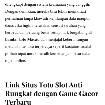
dilengkapi dengan sistem keamanan yang canggih.
Dengan demikian, mereka bisa fokus menikmati
permainan tanpa khawatir kehilangan data maupun
dana. Jika ingin merasakan sensasi taruhan yang
berbeda dan peluang besar setiap hari, bergabung di
bandar toto Macau
dan menjajal keberuntungan
melalui situs toto terpercaya seperti kastatoto adalah
pilihan tepat untuk meraih kemenangan besar dalam
togel online.
Link Situs Toto Slot Anti
Rungkat dengan Game Gacor
Terbaru