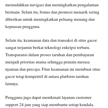
memudahkan navigasi dan meningkatkan pengalaman
bermain. Selain itu, bonus dan promosi menarik sering
diberikan untuk meningkatkan peluang menang dan
kepuasan pengguna.
Selain itu, keamanan data dan transaksi di situs gacor
sangat terjamin berkat teknologi enkripsi terbaru.
Transparansi dalam proses taruhan dan pembayaran
menjadi prioritas utama sehingga pemain merasa
nyaman dan percaya. Fitur keamanan ini membuat situs
gacor tetap kompetitif di antara platform taruhan
lainnya.
Pengguna juga dapat menikmati layanan customer
support 24 jam yang siap membantu setiap kendala.