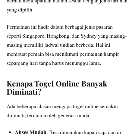
berhak mendapatkan hadiah sesuai dengan jenis taruhan
yang dipilih.
Permainan ini hadir dalam berbagai jenis pasaran
seperti Singapore, Hongkong, dan Sydney yang masing-
masing memiliki jadwal undian berbeda. Hal ini
membuat pemain bisa menikmati permainan hampir
sepanjang hari tanpa harus menunggu lama.
Kenapa Togel Online Banyak
Diminati?
Ada beberapa alasan mengapa togel online semakin
diminati, terutama oleh generasi muda:
Akses Mudah
: Bisa dimainkan kapan saja dan di