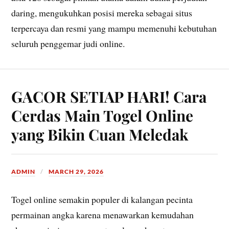
daring, mengukuhkan posisi mereka sebagai situs
terpercaya dan resmi yang mampu memenuhi kebutuhan
seluruh penggemar judi online.
GACOR SETIAP HARI! Cara
Cerdas Main Togel Online
yang Bikin Cuan Meledak
ADMIN
MARCH 29, 2026
Togel online semakin populer di kalangan pecinta
permainan angka karena menawarkan kemudahan