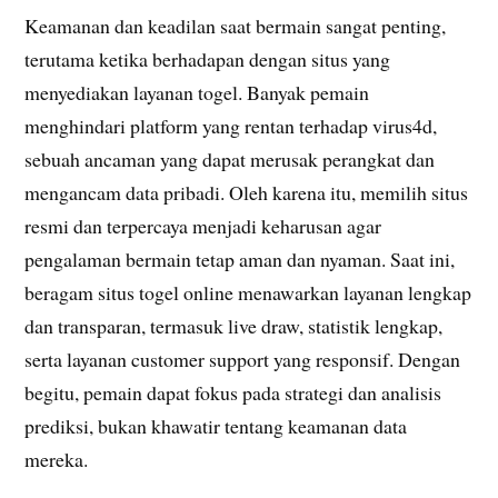
Keamanan dan keadilan saat bermain sangat penting,
terutama ketika berhadapan dengan situs yang
menyediakan layanan togel. Banyak pemain
menghindari platform yang rentan terhadap virus4d,
sebuah ancaman yang dapat merusak perangkat dan
mengancam data pribadi. Oleh karena itu, memilih situs
resmi dan terpercaya menjadi keharusan agar
pengalaman bermain tetap aman dan nyaman. Saat ini,
beragam situs togel online menawarkan layanan lengkap
dan transparan, termasuk live draw, statistik lengkap,
serta layanan customer support yang responsif. Dengan
begitu, pemain dapat fokus pada strategi dan analisis
prediksi, bukan khawatir tentang keamanan data
mereka.