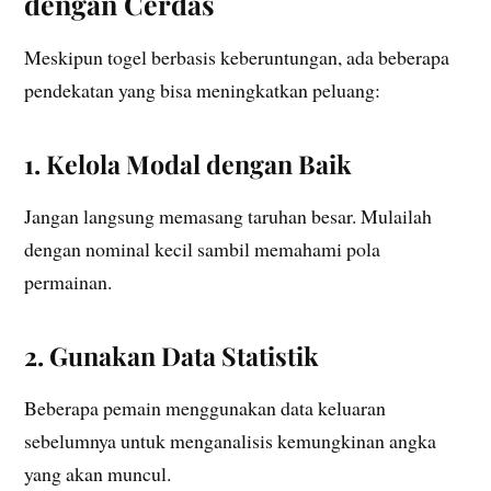
dengan Cerdas
Meskipun togel berbasis keberuntungan, ada beberapa
pendekatan yang bisa meningkatkan peluang:
1. Kelola Modal dengan Baik
Jangan langsung memasang taruhan besar. Mulailah
dengan nominal kecil sambil memahami pola
permainan.
2. Gunakan Data Statistik
Beberapa pemain menggunakan data keluaran
sebelumnya untuk menganalisis kemungkinan angka
yang akan muncul.