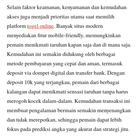
Selain faktor keamanan, kenyamanan dan kemudahan
akses juga menjadi prioritas utama saat memilih
platform
togel online
. Banyak situs modern
menyediakan fitur mobile-friendly, memungkinkan
pemain menikmati taruhan kapan saja dan di mana saja.
Kemudahan ini semakin didukung oleh berbagai
metode pembayaran yang cepat dan aman, termasuk
deposit via dompet digital dan transfer bank. Dengan
deposit 10k yang terjangkau, pemain dari berbagai
kalangan dapat menikmati sensasi taruhan tanpa harus
merogoh kocek dalam-dalam. Kemudahan transaksi ini
membuat pengalaman bermain semakin menyenangkan
dan tidak merepotkan, sehingga pemain dapat lebih
fokus pada prediksi angka yang akurat dan strategi jitu.