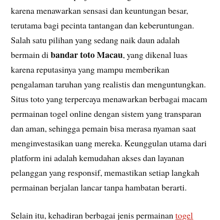
karena menawarkan sensasi dan keuntungan besar,
terutama bagi pecinta tantangan dan keberuntungan.
Salah satu pilihan yang sedang naik daun adalah
bandar toto Macau
bermain di
, yang dikenal luas
karena reputasinya yang mampu memberikan
pengalaman taruhan yang realistis dan menguntungkan.
Situs toto yang terpercaya menawarkan berbagai macam
permainan togel online dengan sistem yang transparan
dan aman, sehingga pemain bisa merasa nyaman saat
menginvestasikan uang mereka. Keunggulan utama dari
platform ini adalah kemudahan akses dan layanan
pelanggan yang responsif, memastikan setiap langkah
permainan berjalan lancar tanpa hambatan berarti.
Selain itu, kehadiran berbagai jenis permainan
togel