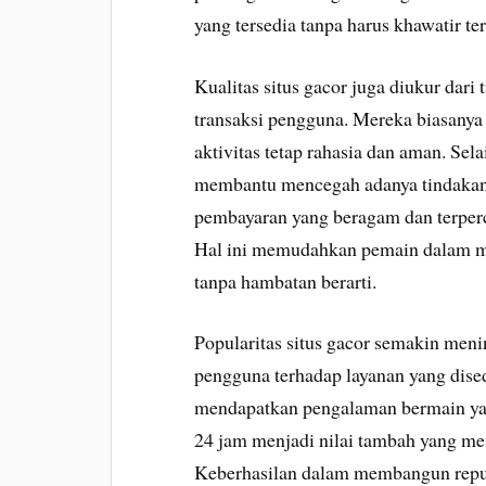
yang tersedia tanpa harus khawatir te
Kualitas situs gacor juga diukur dar
transaksi pengguna. Mereka biasanya 
aktivitas tetap rahasia dan aman. Sela
membantu mencegah adanya tindakan 
pembayaran yang beragam dan terperc
Hal ini memudahkan pemain dalam me
tanpa hambatan berarti.
Popularitas situs gacor semakin men
pengguna terhadap layanan yang dise
mendapatkan pengalaman bermain yang 
24 jam menjadi nilai tambah yang m
Keberhasilan dalam membangun reputa