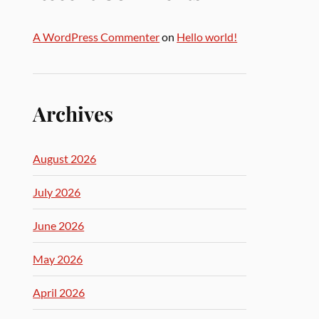
A WordPress Commenter
on
Hello world!
Archives
August 2026
July 2026
June 2026
May 2026
April 2026