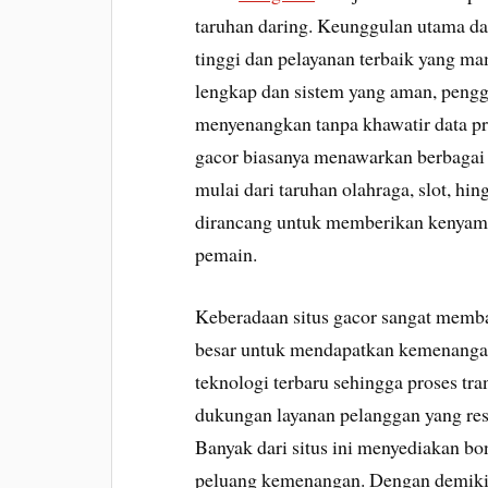
taruhan daring. Keunggulan utama dar
tinggi dan pelayanan terbaik yang 
lengkap dan sistem yang aman, peng
menyenangkan tanpa khawatir data pri
gacor biasanya menawarkan berbagai 
mulai dari taruhan olahraga, slot, hin
dirancang untuk memberikan kenyama
pemain.
Keberadaan situs gacor sangat memb
besar untuk mendapatkan kemenangan
teknologi terbaru sehingga proses tran
dukungan layanan pelanggan yang res
Banyak dari situs ini menyediakan b
peluang kemenangan. Dengan demiki