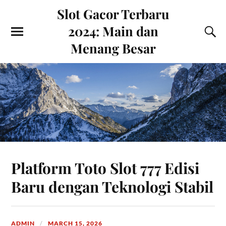
Slot Gacor Terbaru
2024: Main dan
Menang Besar
Platform Toto Slot 777 Edisi
Baru dengan Teknologi Stabil
ADMIN
MARCH 15, 2026