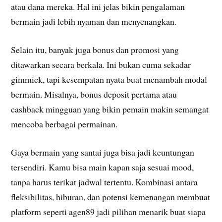
atau dana mereka. Hal ini jelas bikin pengalaman
bermain jadi lebih nyaman dan menyenangkan.
Selain itu, banyak juga bonus dan promosi yang
ditawarkan secara berkala. Ini bukan cuma sekadar
gimmick, tapi kesempatan nyata buat menambah modal
bermain. Misalnya, bonus deposit pertama atau
cashback mingguan yang bikin pemain makin semangat
mencoba berbagai permainan.
Gaya bermain yang santai juga bisa jadi keuntungan
tersendiri. Kamu bisa main kapan saja sesuai mood,
tanpa harus terikat jadwal tertentu. Kombinasi antara
fleksibilitas, hiburan, dan potensi kemenangan membuat
platform seperti agen89 jadi pilihan menarik buat siapa