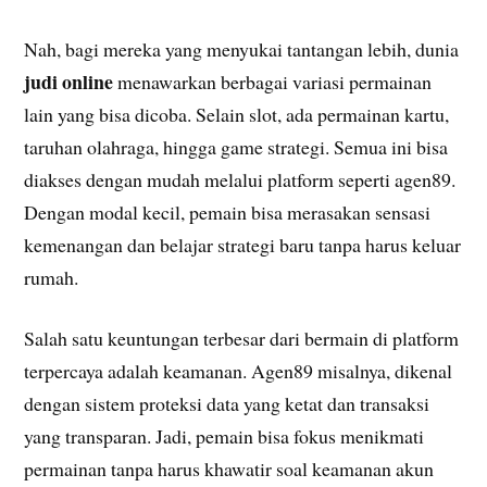
Nah, bagi mereka yang menyukai tantangan lebih, dunia
judi online
menawarkan berbagai variasi permainan
lain yang bisa dicoba. Selain slot, ada permainan kartu,
taruhan olahraga, hingga game strategi. Semua ini bisa
diakses dengan mudah melalui platform seperti agen89.
Dengan modal kecil, pemain bisa merasakan sensasi
kemenangan dan belajar strategi baru tanpa harus keluar
rumah.
Salah satu keuntungan terbesar dari bermain di platform
terpercaya adalah keamanan. Agen89 misalnya, dikenal
dengan sistem proteksi data yang ketat dan transaksi
yang transparan. Jadi, pemain bisa fokus menikmati
permainan tanpa harus khawatir soal keamanan akun