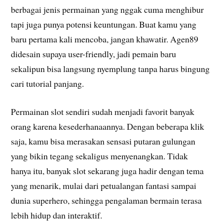
berbagai jenis permainan yang nggak cuma menghibur
tapi juga punya potensi keuntungan. Buat kamu yang
baru pertama kali mencoba, jangan khawatir. Agen89
didesain supaya user-friendly, jadi pemain baru
sekalipun bisa langsung nyemplung tanpa harus bingung
cari tutorial panjang.
Permainan slot sendiri sudah menjadi favorit banyak
orang karena kesederhanaannya. Dengan beberapa klik
saja, kamu bisa merasakan sensasi putaran gulungan
yang bikin tegang sekaligus menyenangkan. Tidak
hanya itu, banyak slot sekarang juga hadir dengan tema
yang menarik, mulai dari petualangan fantasi sampai
dunia superhero, sehingga pengalaman bermain terasa
lebih hidup dan interaktif.