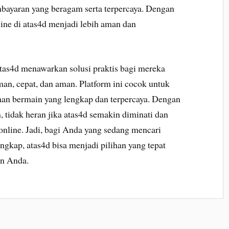
bayaran yang beragam serta terpercaya. Dengan
ine di atas4d menjadi lebih aman dan
atas4d menawarkan solusi praktis bagi mereka
an, cepat, dan aman. Platform ini cocok untuk
n bermain yang lengkap dan terpercaya. Dengan
 tidak heran jika atas4d semakin diminati dan
 online. Jadi, bagi Anda yang sedang mencari
engkap, atas4d bisa menjadi pilihan yang tepat
n Anda.