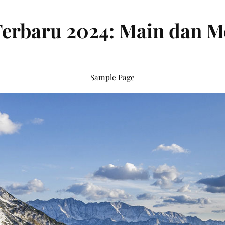
Terbaru 2024: Main dan 
Sample Page