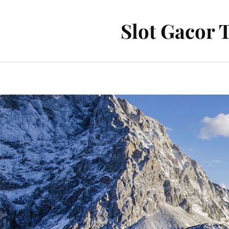
Slot Gacor 