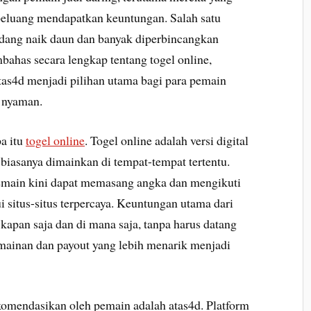
 peluang mendapatkan keuntungan. Salah satu
sedang naik daun dan banyak diperbincangkan
bahas secara lengkap tentang togel online,
as4d menjadi pilihan utama bagi para pemain
 nyaman.
a itu
togel online
. Togel online adalah versi digital
 biasanya dimainkan di tempat-tempat tertentu.
emain kini dapat memasang angka dan mengikuti
ui situs-situs terpercaya. Keuntungan utama dari
kapan saja dan di mana saja, tanpa harus datang
permainan dan payout yang lebih menarik menjadi
ekomendasikan oleh pemain adalah atas4d. Platform