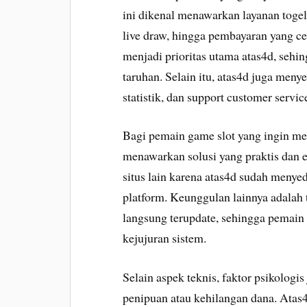
ini dikenal menawarkan layanan togel
live draw, hingga pembayaran yang c
menjadi prioritas utama atas4d, sehi
taruhan. Selain itu, atas4d juga menye
statistik, dan support customer serv
Bagi pemain game slot yang ingin men
menawarkan solusi yang praktis dan e
situs lain karena atas4d sudah menye
platform. Keunggulan lainnya adalah 
langsung terupdate, sehingga pemain 
kejujuran sistem.
Selain aspek teknis, faktor psikologi
penipuan atau kehilangan dana. Atas