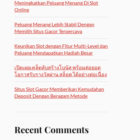
Meningkatkan Peluang Menang Di Slot
Online
Peluang Menang Lebih Stabil Dengan
Memilih Situs Gacor Terpercaya
Keunikan Slot dengan Fitur Multi-Level dan
Peluang Mendapatkan Hadiah Besar
เปิดเผยเคล็ดลับสร้างโบนัส พร้อมต่อยอด
โอกาสรับรางวัลผ่าน สล็อต ได้อย่างต่อเนื่อง
Situs Slot Gacor Memberikan Kemudahan
Deposit Dengan Beragam Metode
Recent Comments