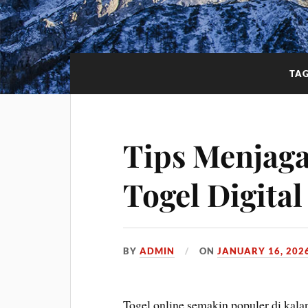
TA
Tips Menjag
Togel Digital
BY
ADMIN
ON
JANUARY 16, 202
Togel online semakin populer di kala