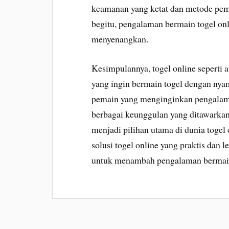
keamanan yang ketat dan metode pem
begitu, pengalaman bermain togel onl
menyenangkan.
Kesimpulannya, togel online seperti 
yang ingin bermain togel dengan nyam
pemain yang menginginkan pengalama
berbagai keunggulan yang ditawarkan,
menjadi pilihan utama di dunia togel
solusi togel online yang praktis dan l
untuk menambah pengalaman bermai