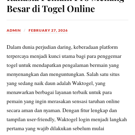
Besar di Togel Online
ADMIN
FEBRUARY 27, 2026
Dalam dunia perjudian daring, keberadaan platform
terpercaya menjadi kunci utama bagi para penggemar
togel untuk mendapatkan pengalaman bermain yang
menyenangkan dan menguntungkan. Salah satu situs
yang sedang naik daun adalah Waktogel, yang
menawarkan berbagai layanan terbaik untuk para
pemain yang ingin merasakan sensasi taruhan online
secara aman dan nyaman. Dengan fitur lengkap dan
tampilan user-friendly, Waktogel login menjadi langkah
pertama yang wajib dilakukan sebelum mulai