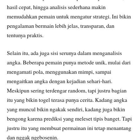
hasil cepat, hingga analisis sederhana makin
memudahkan pemain untuk mengatur strategi. Ini bikin
pengalaman bermain lebih jelas, transparan, dan
tentunya praktis.
Selain itu, ada juga sisi serunya dalam menganalisis
angka. Beberapa pemain punya metode unik, mulai dari
mengamati pola, menggunakan mimpi, sampai
mengaitkan angka dengan kejadian sehari-hari.
Meskipun sering terdengar random, tapi justru bagian
itu yang bikin togel terasa punya cerita. Kadang angka
yang muncul bikin ngakak sendiri, kadang juga bikin
bengong karena prediksi yang meleset tipis banget. Tapi
justru itu yang membuat permainan ini tetap menantang
dan nggak ngebosenin.