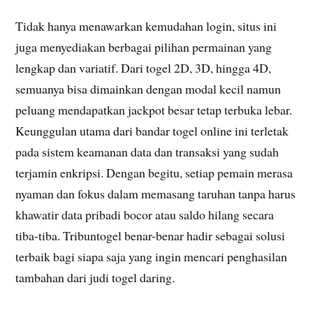
Tidak hanya menawarkan kemudahan login, situs ini
juga menyediakan berbagai pilihan permainan yang
lengkap dan variatif. Dari togel 2D, 3D, hingga 4D,
semuanya bisa dimainkan dengan modal kecil namun
peluang mendapatkan jackpot besar tetap terbuka lebar.
Keunggulan utama dari bandar togel online ini terletak
pada sistem keamanan data dan transaksi yang sudah
terjamin enkripsi. Dengan begitu, setiap pemain merasa
nyaman dan fokus dalam memasang taruhan tanpa harus
khawatir data pribadi bocor atau saldo hilang secara
tiba-tiba. Tribuntogel benar-benar hadir sebagai solusi
terbaik bagi siapa saja yang ingin mencari penghasilan
tambahan dari judi togel daring.