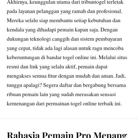
Akhirnya, keunggulan utama dari tribuntogel terletak
pada layanan pelanggan yang ramah dan profesional.
Mereka selalu siap membantu setiap kebutuhan dan
kendala yang dihadapi pemain kapan saja. Dengan
dukungan teknologi canggih dan sistem pembayaran
yang cepat, tidak ada lagi alasan untuk ragu mencoba
keberuntungan di bandar togel online ini. Melalui situs
resmi dan link yang selalu aktif, pemain dapat
mengakses semua fitur dengan mudah dan aman. Jadi,
tunggu apalagi? Segera daftar dan bergabung bersama
ribuan pemain lain yang sudah merasakan sensasi
kemenangan dari permainan togel online terbaik ini.
Rahasia Pemain Pro Menang