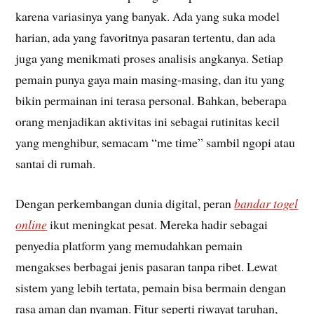
karena variasinya yang banyak. Ada yang suka model
harian, ada yang favoritnya pasaran tertentu, dan ada
juga yang menikmati proses analisis angkanya. Setiap
pemain punya gaya main masing-masing, dan itu yang
bikin permainan ini terasa personal. Bahkan, beberapa
orang menjadikan aktivitas ini sebagai rutinitas kecil
yang menghibur, semacam “me time” sambil ngopi atau
santai di rumah.
Dengan perkembangan dunia digital, peran
bandar togel
online
ikut meningkat pesat. Mereka hadir sebagai
penyedia platform yang memudahkan pemain
mengakses berbagai jenis pasaran tanpa ribet. Lewat
sistem yang lebih tertata, pemain bisa bermain dengan
rasa aman dan nyaman. Fitur seperti riwayat taruhan,