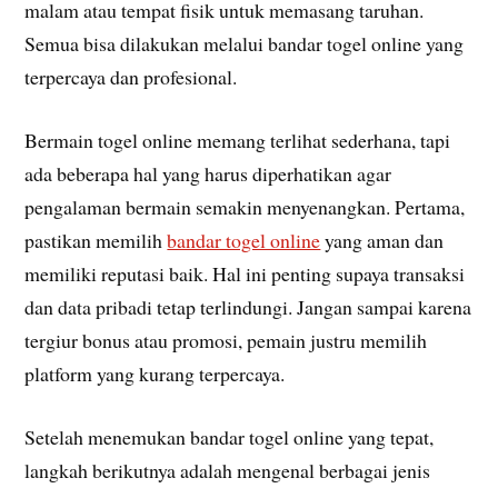
malam atau tempat fisik untuk memasang taruhan.
Semua bisa dilakukan melalui bandar togel online yang
terpercaya dan profesional.
Bermain togel online memang terlihat sederhana, tapi
ada beberapa hal yang harus diperhatikan agar
pengalaman bermain semakin menyenangkan. Pertama,
pastikan memilih
bandar togel online
yang aman dan
memiliki reputasi baik. Hal ini penting supaya transaksi
dan data pribadi tetap terlindungi. Jangan sampai karena
tergiur bonus atau promosi, pemain justru memilih
platform yang kurang terpercaya.
Setelah menemukan bandar togel online yang tepat,
langkah berikutnya adalah mengenal berbagai jenis