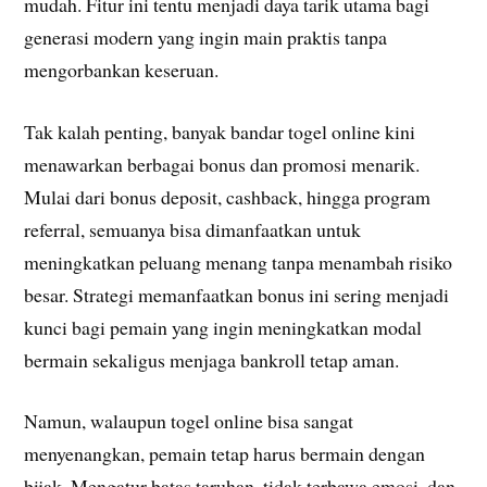
mudah. Fitur ini tentu menjadi daya tarik utama bagi
generasi modern yang ingin main praktis tanpa
mengorbankan keseruan.
Tak kalah penting, banyak bandar togel online kini
menawarkan berbagai bonus dan promosi menarik.
Mulai dari bonus deposit, cashback, hingga program
referral, semuanya bisa dimanfaatkan untuk
meningkatkan peluang menang tanpa menambah risiko
besar. Strategi memanfaatkan bonus ini sering menjadi
kunci bagi pemain yang ingin meningkatkan modal
bermain sekaligus menjaga bankroll tetap aman.
Namun, walaupun togel online bisa sangat
menyenangkan, pemain tetap harus bermain dengan
bijak. Mengatur batas taruhan, tidak terbawa emosi, dan