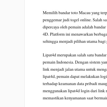
Memilih bandar toto Macau yang terp
penggemar judi togel online. Salah s
dipercaya oleh pemain adalah bandar
4D. Platform ini menawarkan berbag
sehingga menjadi pilihan utama bagi p
Lipat4d merupakan salah satu bandar
pemain Indonesia. Dengan sistem yan
link menjadi jalan utama untuk mengak
lipat4d, pemain dapat melakukan log
terhadap keamanan data pribadi maupu
menggunakan lipat4d login dari link 
memastikan kenyamanan saat bermai