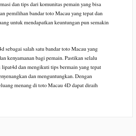
masi dan tips dari komunitas pemain yang bisa
an pemilihan bandar toto Macau yang tepat dan
luang untuk mendapatkan keuntungan pun semakin
4d sebagai salah satu bandar toto Macau yang
an kenyamanan bagi pemain. Pastikan selalu
 lipat4d dan mengikuti tips bermain yang tepat
menyenangkan dan menguntungkan. Dengan
peluang menang di toto Macau 4D dapat diraih