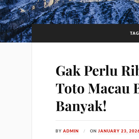
TAG
Gak Perlu Rib
Toto Macau 
Banyak!
BY
ADMIN
ON
JANUARY 23, 202