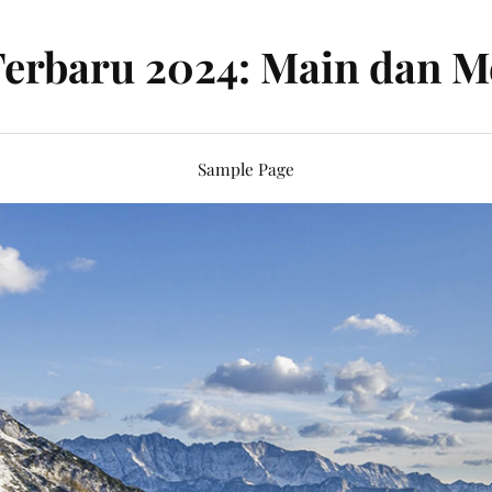
Terbaru 2024: Main dan 
Sample Page