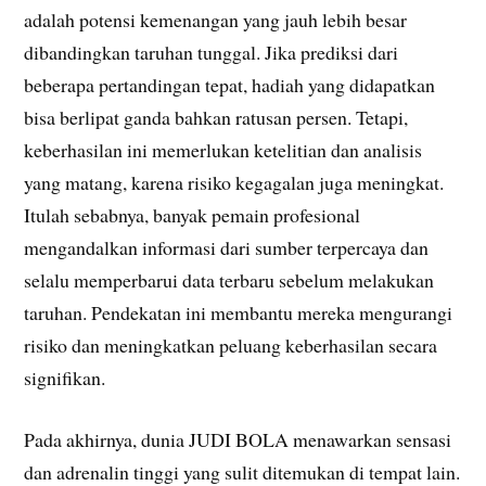
adalah potensi kemenangan yang jauh lebih besar
dibandingkan taruhan tunggal. Jika prediksi dari
beberapa pertandingan tepat, hadiah yang didapatkan
bisa berlipat ganda bahkan ratusan persen. Tetapi,
keberhasilan ini memerlukan ketelitian dan analisis
yang matang, karena risiko kegagalan juga meningkat.
Itulah sebabnya, banyak pemain profesional
mengandalkan informasi dari sumber terpercaya dan
selalu memperbarui data terbaru sebelum melakukan
taruhan. Pendekatan ini membantu mereka mengurangi
risiko dan meningkatkan peluang keberhasilan secara
signifikan.
Pada akhirnya, dunia JUDI BOLA menawarkan sensasi
dan adrenalin tinggi yang sulit ditemukan di tempat lain.