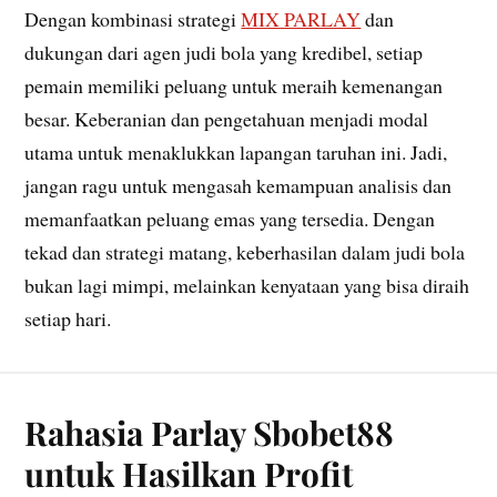
Dengan kombinasi strategi
MIX PARLAY
dan
dukungan dari agen judi bola yang kredibel, setiap
pemain memiliki peluang untuk meraih kemenangan
besar. Keberanian dan pengetahuan menjadi modal
utama untuk menaklukkan lapangan taruhan ini. Jadi,
jangan ragu untuk mengasah kemampuan analisis dan
memanfaatkan peluang emas yang tersedia. Dengan
tekad dan strategi matang, keberhasilan dalam judi bola
bukan lagi mimpi, melainkan kenyataan yang bisa diraih
setiap hari.
Rahasia Parlay Sbobet88
untuk Hasilkan Profit