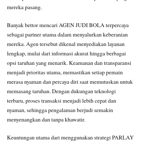
mereka pasang.
Banyak bettor mencari AGEN JUDI BOLA terpercaya
sebagai partner utama dalam menyalurkan keberanian
mereka. Agen tersebut dikenal menyediakan layanan
lengkap, mulai dari informasi akurat hingga berbagai
opsi taruhan yang menarik. Keamanan dan transparansi
menjadi prioritas utama, memastikan setiap pemain
merasa nyaman dan percaya diri saat memutuskan untuk
memasang taruhan. Dengan dukungan teknologi
terbaru, proses transaksi menjadi lebih cepat dan
nyaman, sehingga pengalaman berjudi semakin
menyenangkan dan tanpa khawatir.
Keuntungan utama dari menggunakan strategi PARLAY