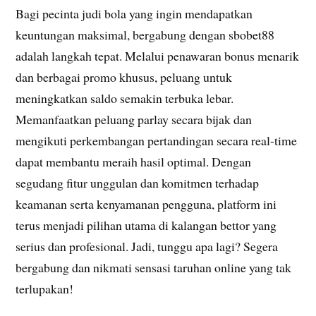
Bagi pecinta judi bola yang ingin mendapatkan
keuntungan maksimal, bergabung dengan sbobet88
adalah langkah tepat. Melalui penawaran bonus menarik
dan berbagai promo khusus, peluang untuk
meningkatkan saldo semakin terbuka lebar.
Memanfaatkan peluang parlay secara bijak dan
mengikuti perkembangan pertandingan secara real-time
dapat membantu meraih hasil optimal. Dengan
segudang fitur unggulan dan komitmen terhadap
keamanan serta kenyamanan pengguna, platform ini
terus menjadi pilihan utama di kalangan bettor yang
serius dan profesional. Jadi, tunggu apa lagi? Segera
bergabung dan nikmati sensasi taruhan online yang tak
terlupakan!