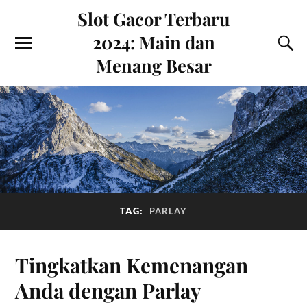
Slot Gacor Terbaru
2024: Main dan
Menang Besar
TAG:
PARLAY
Tingkatkan Kemenangan
Anda dengan Parlay