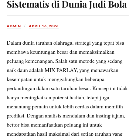
Sistematis di Dunia Judi Bola
ADMIN
APRIL 16, 2026
Dalam dunia taruhan olahraga, strategi yang tepat bisa
membawa keuntungan besar dan memaksimalkan
peluang kemenangan. Salah satu metode yang sedang
naik daun adalah MIX PARLAY, yang menawarkan
kesempatan untuk menggabungkan beberapa
pertandingan dalam satu taruhan besar. Konsep ini tidak
hanya meningkatkan potensi hadiah, tetapi juga
menantang pemain untuk lebih cerdas dalam memilih
prediksi. Dengan analisis mendalam dan insting tajam,
bettor bisa memanfaatkan peluang ini untuk
mendapatkan hasil maksimal dari setiap taruhan yang