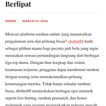
Berlipat
ADMIN
MARCH 19, 2026
Mencari platform taruhan online yang menawarkan
pengalaman seru dan peluang besar?
sbobet88
hadir
sebagai pilihan utama bagi pecinta judi bola yang ingin
merasakan sensasi pertandingan langsung dari berbagai
liga top dunia. Dengan fitur lengkap dan sistem
keamanan terjamin, pengguna dapat menikmati taruhan
dengan tenang serta memaksimalkan peluang
kemenangan mereka. Tidak hanya sekadar taruhan
biasa, sbobet88 menyediakan berbagai opsi menarik
seperti live betting, taruhan prematch, dan bonus
melimpah yang mampu meningkatkan peluang meraih