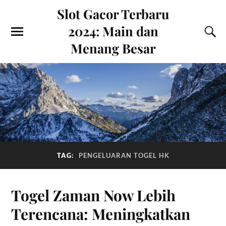
Slot Gacor Terbaru
2024: Main dan
Menang Besar
TAG:
PENGELUARAN TOGEL HK
Togel Zaman Now Lebih
Terencana: Meningkatkan