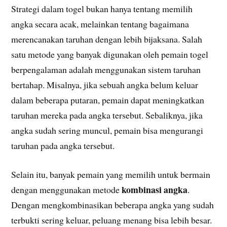
Strategi dalam togel bukan hanya tentang memilih
angka secara acak, melainkan tentang bagaimana
merencanakan taruhan dengan lebih bijaksana. Salah
satu metode yang banyak digunakan oleh pemain togel
berpengalaman adalah menggunakan sistem taruhan
bertahap. Misalnya, jika sebuah angka belum keluar
dalam beberapa putaran, pemain dapat meningkatkan
taruhan mereka pada angka tersebut. Sebaliknya, jika
angka sudah sering muncul, pemain bisa mengurangi
taruhan pada angka tersebut.
Selain itu, banyak pemain yang memilih untuk bermain
kombinasi angka
dengan menggunakan metode
.
Dengan mengkombinasikan beberapa angka yang sudah
terbukti sering keluar, peluang menang bisa lebih besar.