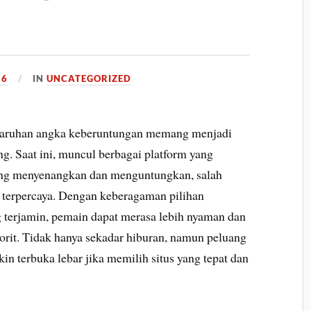
26
IN
UNCATEGORIZED
aruhan angka keberuntungan memang menjadi
ng. Saat ini, muncul berbagai platform yang
ng menyenangkan dan menguntungkan, salah
ng terpercaya. Dengan keberagaman pilihan
 terjamin, pemain dapat merasa lebih nyaman dan
orit. Tidak hanya sekadar hiburan, namun peluang
 terbuka lebar jika memilih situs yang tepat dan