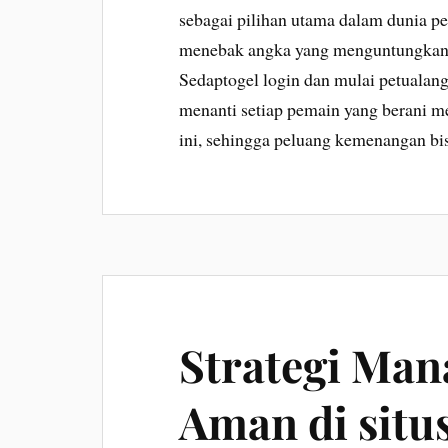
sebagai pilihan utama dalam dunia per
menebak angka yang menguntungkan 
Sedaptogel login dan mulai petualang
menanti setiap pemain yang berani m
ini, sehingga peluang kemenangan bis
Strategi Man
Aman di situs