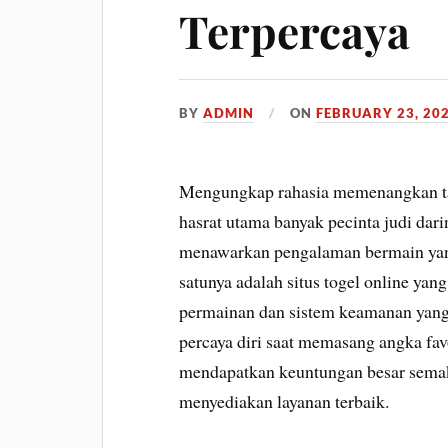
Terpercaya
BY
ADMIN
ON
FEBRUARY 23, 20
Mengungkap rahasia memenangkan t
hasrat utama banyak pecinta judi dari
menawarkan pengalaman bermain ya
satunya adalah situs togel online ya
permainan dan sistem keamanan yang
percaya diri saat memasang angka fav
mendapatkan keuntungan besar semakin
menyediakan layanan terbaik.