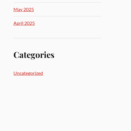
May 2025
April 2025
Categories
Uncategorized