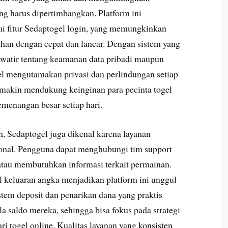
ng harus dipertimbangkan. Platform ini
 fitur Sedaptogel login, yang memungkinkan
uhan dengan cepat dan lancar. Dengan sistem yang
hawatir tentang keamanan data pribadi maupun
el mengutamakan privasi dan perlindungan setiap
emakin mendukung keinginan para pecinta togel
menangan besar setiap hari.
 Sedaptogel juga dikenal karena layanan
ional. Pengguna dapat menghubungi tim support
atau membutuhkan informasi terkait permainan.
l keluaran angka menjadikan platform ini unggul
sistem deposit dan penarikan dana yang praktis
saldo mereka, sehingga bisa fokus pada strategi
i togel online. Kualitas layanan yang konsisten