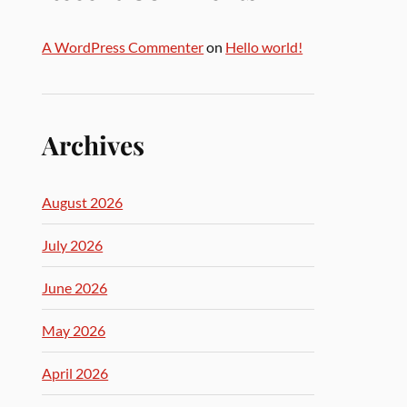
A WordPress Commenter
on
Hello world!
Archives
August 2026
July 2026
June 2026
May 2026
April 2026