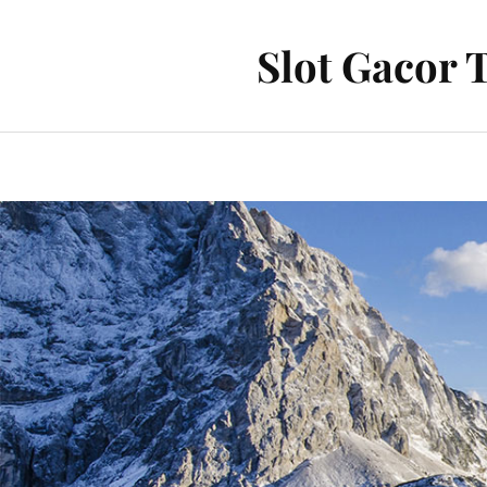
Slot Gacor 