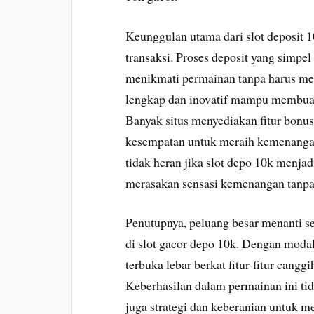
Keunggulan utama dari slot deposit 10
transaksi. Proses deposit yang simp
menikmati permainan tanpa harus men
lengkap dan inovatif mampu membuat
Banyak situs menyediakan fitur bon
kesempatan untuk meraih kemenanga
tidak heran jika slot depo 10k menjad
merasakan sensasi kemenangan tanpa
Penutupnya, peluang besar menanti s
di slot gacor depo 10k. Dengan modal
terbuka lebar berkat fitur-fitur cangg
Keberhasilan dalam permainan ini ti
juga strategi dan keberanian untuk me