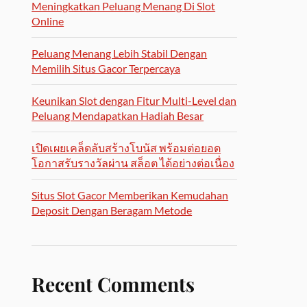
Meningkatkan Peluang Menang Di Slot
Online
Peluang Menang Lebih Stabil Dengan
Memilih Situs Gacor Terpercaya
Keunikan Slot dengan Fitur Multi-Level dan
Peluang Mendapatkan Hadiah Besar
เปิดเผยเคล็ดลับสร้างโบนัส พร้อมต่อยอด
โอกาสรับรางวัลผ่าน สล็อต ได้อย่างต่อเนื่อง
Situs Slot Gacor Memberikan Kemudahan
Deposit Dengan Beragam Metode
Recent Comments