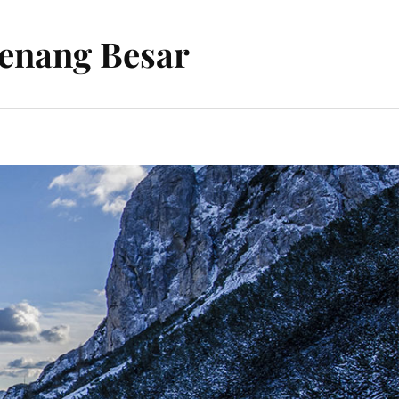
Menang Besar