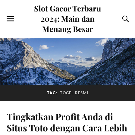
Slot Gacor Terbaru
2024: Main dan
Menang Besar
TAG:
TOGEL RESMI
Tingkatkan Profit Anda di
Situs Toto dengan Cara Lebih