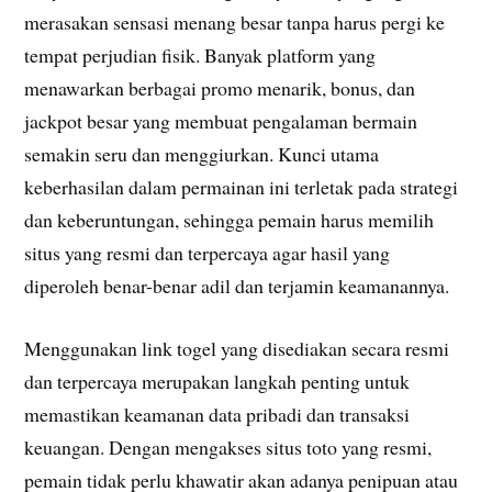
merasakan sensasi menang besar tanpa harus pergi ke
tempat perjudian fisik. Banyak platform yang
menawarkan berbagai promo menarik, bonus, dan
jackpot besar yang membuat pengalaman bermain
semakin seru dan menggiurkan. Kunci utama
keberhasilan dalam permainan ini terletak pada strategi
dan keberuntungan, sehingga pemain harus memilih
situs yang resmi dan terpercaya agar hasil yang
diperoleh benar-benar adil dan terjamin keamanannya.
Menggunakan link togel yang disediakan secara resmi
dan terpercaya merupakan langkah penting untuk
memastikan keamanan data pribadi dan transaksi
keuangan. Dengan mengakses situs toto yang resmi,
pemain tidak perlu khawatir akan adanya penipuan atau