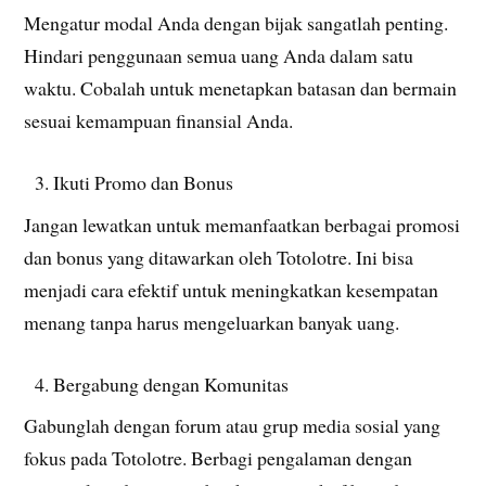
Mengatur modal Anda dengan bijak sangatlah penting.
Hindari penggunaan semua uang Anda dalam satu
waktu. Cobalah untuk menetapkan batasan dan bermain
sesuai kemampuan finansial Anda.
Ikuti Promo dan Bonus
Jangan lewatkan untuk memanfaatkan berbagai promosi
dan bonus yang ditawarkan oleh Totolotre. Ini bisa
menjadi cara efektif untuk meningkatkan kesempatan
menang tanpa harus mengeluarkan banyak uang.
Bergabung dengan Komunitas
Gabunglah dengan forum atau grup media sosial yang
fokus pada Totolotre. Berbagi pengalaman dengan