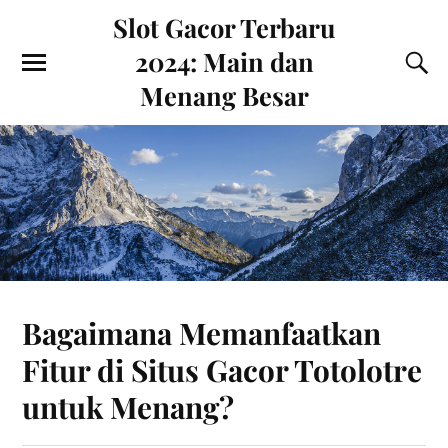
Slot Gacor Terbaru
2024: Main dan
Menang Besar
Bagaimana Memanfaatkan
Fitur di Situs Gacor Totolotre
untuk Menang?