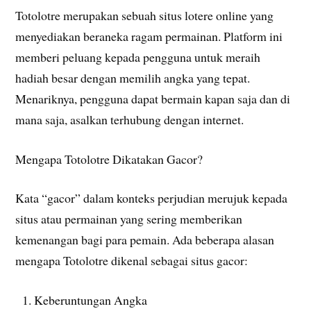
Totolotre merupakan sebuah situs lotere online yang
menyediakan beraneka ragam permainan. Platform ini
memberi peluang kepada pengguna untuk meraih
hadiah besar dengan memilih angka yang tepat.
Menariknya, pengguna dapat bermain kapan saja dan di
mana saja, asalkan terhubung dengan internet.
Mengapa Totolotre Dikatakan Gacor?
Kata “gacor” dalam konteks perjudian merujuk kepada
situs atau permainan yang sering memberikan
kemenangan bagi para pemain. Ada beberapa alasan
mengapa Totolotre dikenal sebagai situs gacor:
Keberuntungan Angka