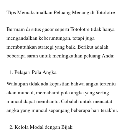
Tips Memaksimalkan Peluang Menang di Totolotre
Bermain di situs gacor seperti Totolotre tidak hanya
mengandalkan keberuntungan, tetapi juga
membutuhkan strategi yang baik. Berikut adalah
beberapa saran untuk meningkatkan peluang Anda:
Pelajari Pola Angka
Walaupun tidak ada kepastian bahwa angka tertentu
akan muncul, memahami pola angka yang sering
muncul dapat membantu. Cobalah untuk mencatat
angka yang muncul sepanjang beberapa hari terakhir.
Kelola Modal dengan Bijak