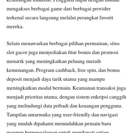
mengakses berbagai game dari berbagai provider
terkenal secara langsung melalui perangkat favorit
mereka.
Selain menawarkan berbagai pilihan permainan, situs
slot gacor juga menyediakan fitur bonus dan promosi
menarik yang meningkatkan peluang meraih
kemenangan. Program cashback, free spin, dan bonus
deposit menjadi daya tarik utama yang mampu
meningkatkan modal bermain. Keamanan transaksi juga
menjadi prioritas utama, dengan sistem enkripsi canggih
yang melindungi data pribadi dan keuangan pengguna.
Tampilan antarmuka yang user-friendly dan navigasi
yang mudah dipahami memudahkan pemain baru
maupun berpengalaman untuk menikmati setiap