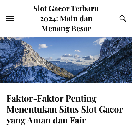
Slot Gacor Terbaru
2024: Main dan
Menang Besar
Faktor-Faktor Penting
Menentukan Situs Slot Gacor
yang Aman dan Fair