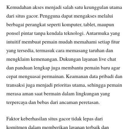
Kemudahan akses menjadi salah satu keunggulan utama
dari situs gacor. Pengguna dapat mengakses melalui
berbagai perangkat seperti komputer, tablet, maupun
ponsel pintar tanpa kendala teknologi. Antarmuka yang
intuitif membuat pemain mudah memahami setiap fitur
yang tersedia, termasuk cara memasang taruhan dan
mengklaim kemenangan. Dukungan layanan live chat
dan panduan lengkap juga membantu pemain baru agar
cepat menguasai permainan. Keamanan data pribadi dan
transaksi juga menjadi prioritas utama, sehingga pemain
merasa aman saat bermain dalam lingkungan yang
terpercaya dan bebas dari ancaman peretasan.
Faktor keberhasilan situs gacor tidak lepas dari
komitmen dalam memberikan layanan terbaik dan