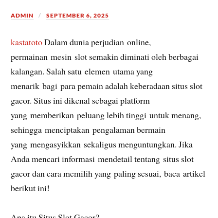
ADMIN
SEPTEMBER 6, 2025
kastatoto
Dalam dunia perjudian online,
permainan mesin slot semakin diminati oleh berbagai
kalangan. Salah satu elemen utama yang
menarik bagi para pemain adalah keberadaan situs slot
gacor. Situs ini dikenal sebagai platform
yang memberikan peluang lebih tinggi untuk menang,
sehingga menciptakan pengalaman bermain
yang mengasyikkan sekaligus menguntungkan. Jika
Anda mencari informasi mendetail tentang situs slot
gacor dan cara memilih yang paling sesuai, baca artikel
berikut ini!
Apa itu Situs Slot Gacor?