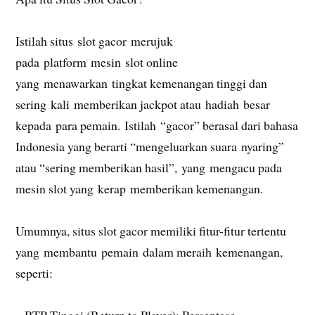
Istilah situs slot gacor merujuk
pada platform mesin slot online
yang menawarkan tingkat kemenangan tinggi dan
sering kali memberikan jackpot atau hadiah besar
kepada para pemain. Istilah “gacor” berasal dari bahasa
Indonesia yang berarti “mengeluarkan suara nyaring”
atau “sering memberikan hasil”, yang mengacu pada
mesin slot yang kerap memberikan kemenangan.
Umumnya, situs slot gacor memiliki fitur-fitur tertentu
yang membantu pemain dalam meraih kemenangan,
seperti: