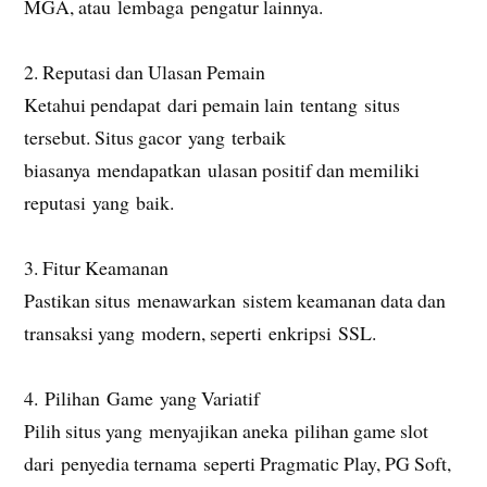
MGA, atau lembaga pengatur lainnya.
2. Reputasi dan Ulasan Pemain
Ketahui pendapat dari pemain lain tentang situs
tersebut. Situs gacor yang terbaik
biasanya mendapatkan ulasan positif dan memiliki
reputasi yang baik.
3. Fitur Keamanan
Pastikan situs menawarkan sistem keamanan data dan
transaksi yang modern, seperti enkripsi SSL.
4. Pilihan Game yang Variatif
Pilih situs yang menyajikan aneka pilihan game slot
dari penyedia ternama seperti Pragmatic Play, PG Soft,