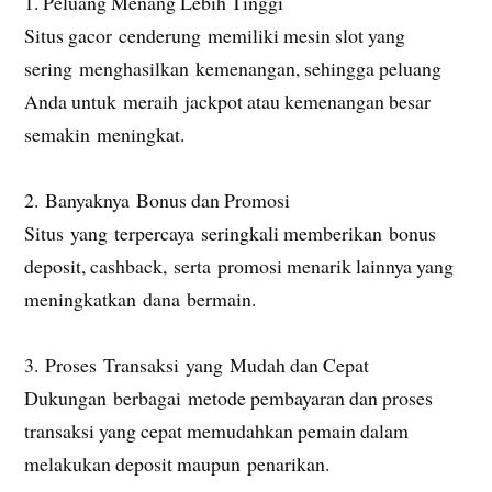
1. Peluang Menang Lebih Tinggi
Situs gacor cenderung memiliki mesin slot yang
sering menghasilkan kemenangan, sehingga peluang
Anda untuk meraih jackpot atau kemenangan besar
semakin meningkat.
2. Banyaknya Bonus dan Promosi
Situs yang terpercaya seringkali memberikan bonus
deposit, cashback, serta promosi menarik lainnya yang
meningkatkan dana bermain.
3. Proses Transaksi yang Mudah dan Cepat
Dukungan berbagai metode pembayaran dan proses
transaksi yang cepat memudahkan pemain dalam
melakukan deposit maupun penarikan.