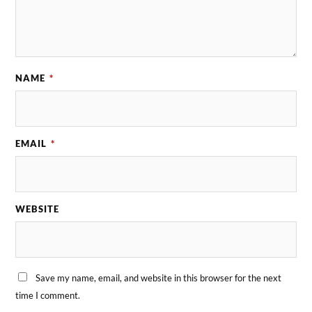
NAME
*
EMAIL
*
WEBSITE
Save my name, email, and website in this browser for the next
time I comment.