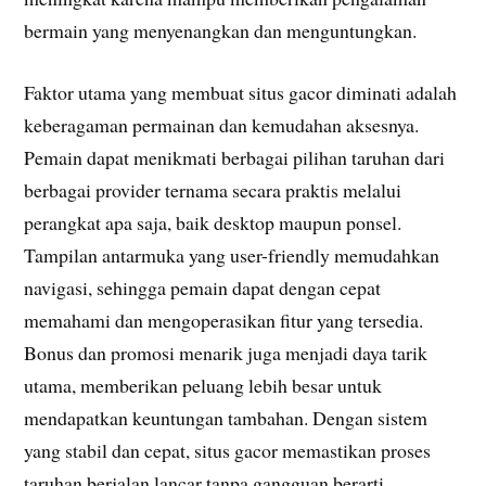
bermain yang menyenangkan dan menguntungkan.
Faktor utama yang membuat situs gacor diminati adalah
keberagaman permainan dan kemudahan aksesnya.
Pemain dapat menikmati berbagai pilihan taruhan dari
berbagai provider ternama secara praktis melalui
perangkat apa saja, baik desktop maupun ponsel.
Tampilan antarmuka yang user-friendly memudahkan
navigasi, sehingga pemain dapat dengan cepat
memahami dan mengoperasikan fitur yang tersedia.
Bonus dan promosi menarik juga menjadi daya tarik
utama, memberikan peluang lebih besar untuk
mendapatkan keuntungan tambahan. Dengan sistem
yang stabil dan cepat, situs gacor memastikan proses
taruhan berjalan lancar tanpa gangguan berarti.