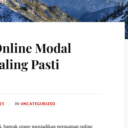
nline Modal
aling Pasti
25
IN
UNCATEGORIZED
i, banyak orang menjadikan permainan online