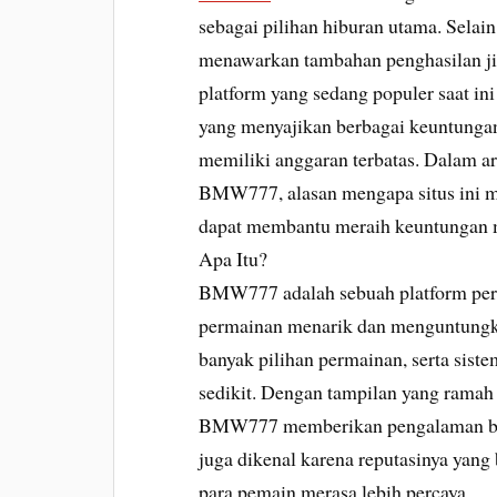
sebagai pilihan hiburan utama. Selain
menawarkan tambahan penghasilan jik
platform yang sedang populer saat i
yang menyajikan berbagai keuntunga
memiliki anggaran terbatas. Dalam ar
BMW777, alasan mengapa situs ini me
dapat membantu meraih keuntungan 
Apa Itu?
BMW777 adalah sebuah platform per
permainan menarik dan menguntungkan
banyak pilihan permainan, serta sis
sedikit. Dengan tampilan yang ramah
BMW777 memberikan pengalaman berm
juga dikenal karena reputasinya yang
para pemain merasa lebih percaya.