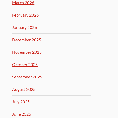
March 2026
February 2026
January 2026
December 2025
November 2025
October 2025
September 2025
August 2025
July 2025
June 2025