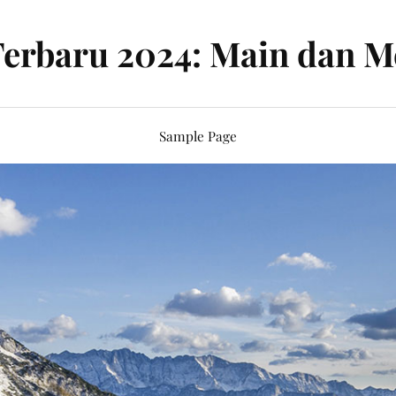
Terbaru 2024: Main dan 
Sample Page