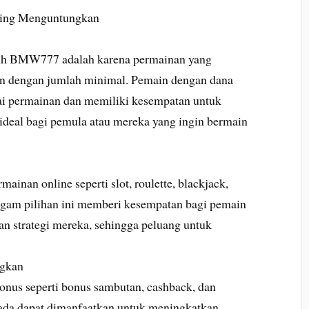
aling Menguntungkan
lih BMW777 adalah karena permainan yang
n dengan jumlah minimal. Pemain dengan dana
gai permainan dan memiliki kesempatan untuk
 ideal bagi pemula atau mereka yang ingin bermain
inan online seperti slot, roulette, blackjack,
Ragam pilihan ini memberi kesempatan bagi pemain
an strategi mereka, sehingga peluang untuk
ngkan
onus seperti bonus sambutan, cashback, dan
 ada dapat dimanfaatkan untuk meningkatkan