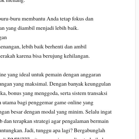
rburu-buru membantu Anda tetap fokus dan
n yang diambil menjadi lebih baik.
gan
enangan, lebih baik berhenti dan ambil
serakah karena bisa berujung kehilangan.
ne yang ideal untuk pemain dengan anggaran
ntungan yang maksimal. Dengan banyak keunggulan
eka, bonus yang menggoda, serta sistem transaksi
 utama bagi penggemar game online yang
an besar dengan modal yang minim. Selalu ingat
 dan terapkan strategi agar pengalaman bermain
tungkan. Jadi, tunggu apa lagi? Bergabunglah