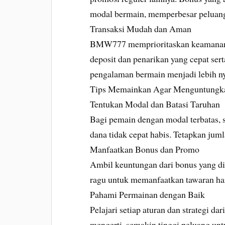
modal bermain, memperbesar peluan
Transaksi Mudah dan Aman
BMW777 memprioritaskan keamanan d
deposit dan penarikan yang cepat ser
pengalaman bermain menjadi lebih ny
Tips Memainkan Agar Menguntungk
Tentukan Modal dan Batasi Taruhan
Bagi pemain dengan modal terbatas, s
dana tidak cepat habis. Tetapkan jumla
Manfaatkan Bonus dan Promo
Ambil keuntungan dari bonus yang d
ragu untuk memanfaatkan tawaran hari
Pahami Permainan dengan Baik
Pelajari setiap aturan dan strategi 
mengerti, semakin tinggi peluang un