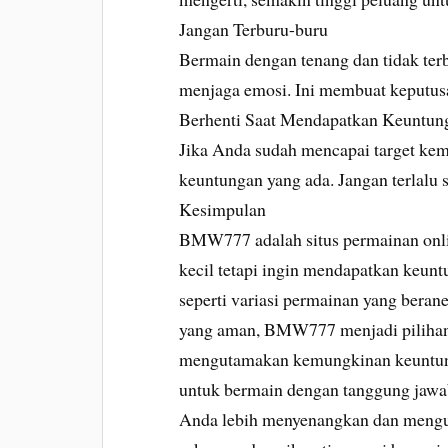
Jangan Terburu-buru
Bermain dengan tenang dan tidak te
menjaga emosi. Ini membuat keputusa
Berhenti Saat Mendapatkan Keuntun
Jika Anda sudah mencapai target kem
keuntungan yang ada. Jangan terlalu 
Kesimpulan
BMW777 adalah situs permainan onli
kecil tetapi ingin mendapatkan keu
seperti variasi permainan yang beran
yang aman, BMW777 menjadi pilihan
mengutamakan kemungkinan keuntung
untuk bermain dengan tanggung jawab
Anda lebih menyenangkan dan mengun