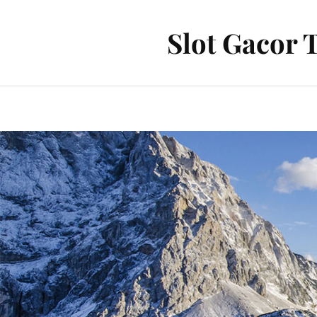
Slot Gacor 