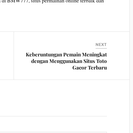
n di BMW777, situs permainan online terbaik dan
NEXT
Keberuntungan Pemain Meningkat
dengan Menggunakan Situs Toto
Gacor Terbaru