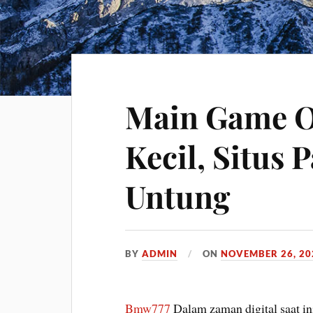
Main Game O
Kecil, Situs P
Untung
BY
ADMIN
ON
NOVEMBER 26, 20
Bmw777
Dalam zaman digital saat in