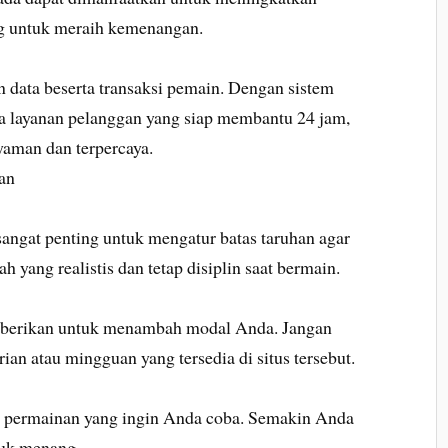
g untuk meraih kemenangan.
ata beserta transaksi pemain. Dengan sistem
ta layanan pelanggan yang siap membantu 24 jam,
aman dan terpercaya.
an
angat penting untuk mengatur batas taruhan agar
h yang realistis dan tetap disiplin saat bermain.
iberikan untuk menambah modal Anda. Jangan
an atau mingguan yang tersedia di situs tersebut.
dari permainan yang ingin Anda coba. Semakin Anda
tuk menang.