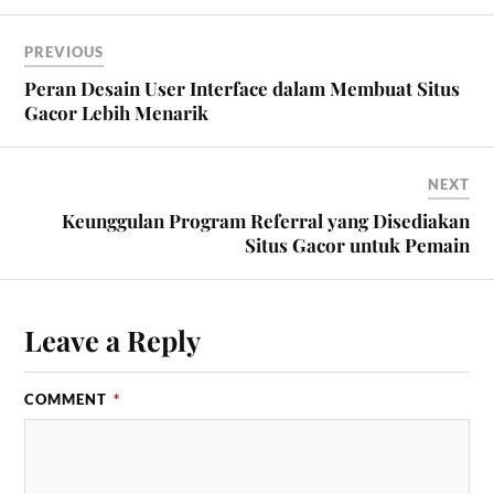
PREVIOUS
Peran Desain User Interface dalam Membuat Situs
Gacor Lebih Menarik
NEXT
Keunggulan Program Referral yang Disediakan
Situs Gacor untuk Pemain
Leave a Reply
COMMENT
*