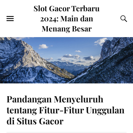
Slot Gacor Terbaru
2024: Main dan
Menang Besar
Pandangan Menyeluruh
tentang Fitur-Fitur Unggulan
di Situs Gacor