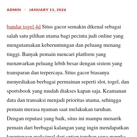
ADMIN
JANUARY 11, 2026
bandar togel 4d
Situs gacor semakin dikenal sebagai
salah satu pilihan utama bagi pecinta judi online yang
mengutamakan keberuntungan dan peluang menang
tinggi. Banyak pemain mencari platform yang
menawarkan peluang lebih besar dengan sistem yang
transparan dan terpercaya. Situs gacor biasanya
menyediakan berbagai permainan seperti slot, togel, dan
sportsbook yang mudah diakses kapan saja. Keamanan
data dan transaksi menjadi prioritas utama, sehingga
pemain merasa nyaman saat melakukan taruhan.
Dengan reputasi yang baik, situs ini mampu menarik
pemain dari berbagai kalangan yang ingin mendapatkan
keuntungan maksimal dari setiap taruhan yang mereka