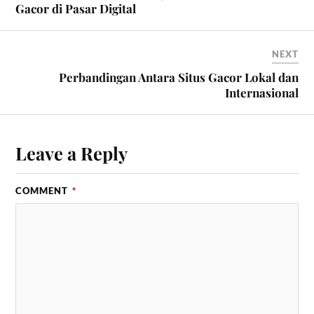
Gacor di Pasar Digital
NEXT
Perbandingan Antara Situs Gacor Lokal dan
Internasional
Leave a Reply
COMMENT
*