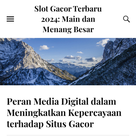
Slot Gacor Terbaru
2024: Main dan
Menang Besar
Peran Media Digital dalam
Meningkatkan Kepercayaan
terhadap Situs Gacor