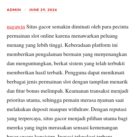
ADMIN
JUNE 29, 2026
nagawin
Situs gacor semakin diminati oleh para pecinta
permainan slot online karena menawarkan peluang
menang yang lebih tinggi. Keberadaan platform ini
memberikan pengalaman bermain yang menyenangkan
dan menguntungkan, berkat sistem yang telah terbukti
memberikan hasil terbaik. Pengguna dapat menikmati
berbagai jenis permainan slot dengan tampilan menarik
dan fitur bonus melimpah. Keamanan transaksi menjadi
prioritas utama, sehingga pemain merasa nyaman saat
melakukan deposit maupun withdraw. Dengan reputasi
yang terpercaya, situs gacor menjadi pilihan utama bagi
mereka yang ingin merasakan sensasi kemenangan
besar secara konsisten. Inovasi teknologi terbaru