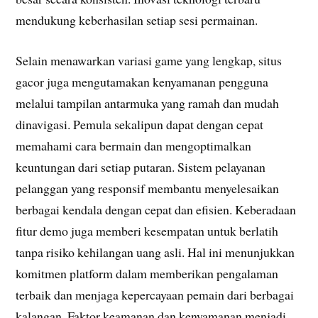
mendukung keberhasilan setiap sesi permainan.
Selain menawarkan variasi game yang lengkap, situs
gacor juga mengutamakan kenyamanan pengguna
melalui tampilan antarmuka yang ramah dan mudah
dinavigasi. Pemula sekalipun dapat dengan cepat
memahami cara bermain dan mengoptimalkan
keuntungan dari setiap putaran. Sistem pelayanan
pelanggan yang responsif membantu menyelesaikan
berbagai kendala dengan cepat dan efisien. Keberadaan
fitur demo juga memberi kesempatan untuk berlatih
tanpa risiko kehilangan uang asli. Hal ini menunjukkan
komitmen platform dalam memberikan pengalaman
terbaik dan menjaga kepercayaan pemain dari berbagai
kalangan. Faktor keamanan dan kenyamanan menjadi