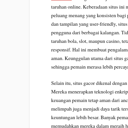
taruhan online. Keberadaan situs in
peluang menang yang konsisten bagi 
dan tampilan yang user-friendly, sit
pengguna dari berbagai kalangan. Ti
taruhan bola, slot, maupun casino, t
responsif. Hal ini membuat pengala
aman. Keunggulan utama dari situs ga
sehingga pemain merasa lebih percaya
Selain itu, situs gacor dikenal denga
Mereka menerapkan teknologi enkripsi
keuangan pemain tetap aman dari anc
melimpah juga menjadi daya tarik te
keuntungan lebih besar. Banyak pem
memudahkan mereka dalam meraih has