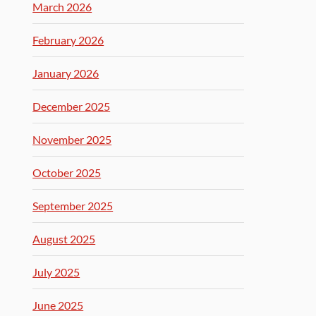
March 2026
February 2026
January 2026
December 2025
November 2025
October 2025
September 2025
August 2025
July 2025
June 2025