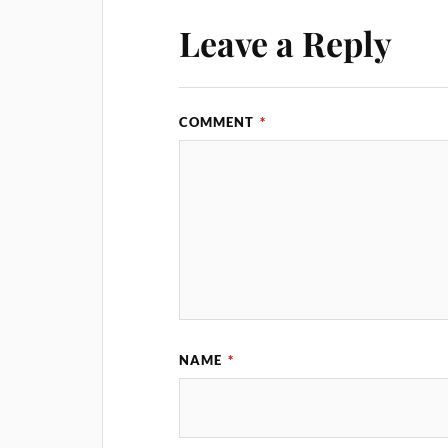
Leave a Reply
COMMENT
*
NAME
*