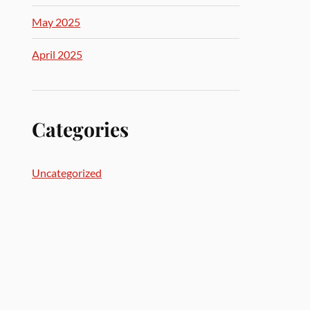
May 2025
April 2025
Categories
Uncategorized