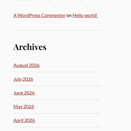
A WordPress Commenter
on
Hello world!
Archives
August 2026
July 2026
June 2026
May 2026
April 2026