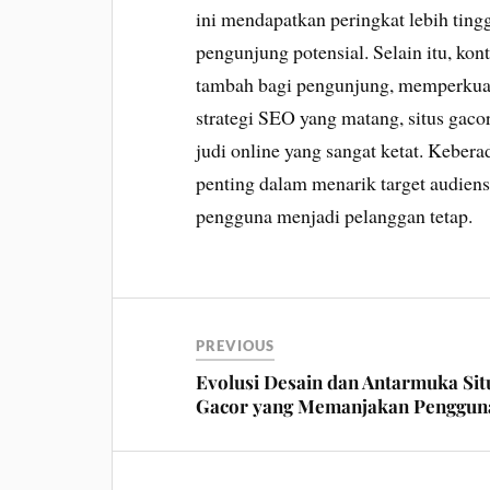
ini mendapatkan peringkat lebih tingg
pengunjung potensial. Selain itu, kon
tambah bagi pengunjung, memperkuat
strategi SEO yang matang, situs gaco
judi online yang sangat ketat. Kebera
penting dalam menarik target audien
pengguna menjadi pelanggan tetap.
PREVIOUS
Evolusi Desain dan Antarmuka Sit
Gacor yang Memanjakan Penggun