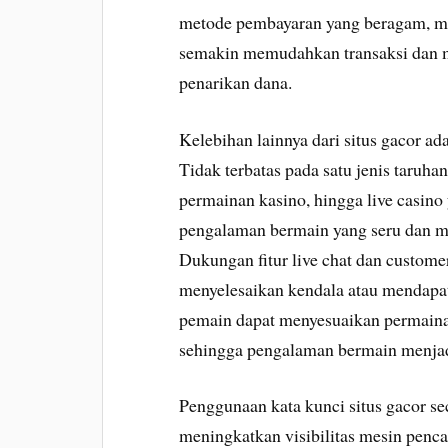
metode pembayaran yang beragam, mula
semakin memudahkan transaksi dan 
penarikan dana.
Kelebihan lainnya dari situs gacor a
Tidak terbatas pada satu jenis taruha
permainan kasino, hingga live casino
pengalaman bermain yang seru dan me
Dukungan fitur live chat dan custo
menyelesaikan kendala atau mendapat
pemain dapat menyesuaikan permaina
sehingga pengalaman bermain menja
Penggunaan kata kunci situs gacor se
meningkatkan visibilitas mesin penc