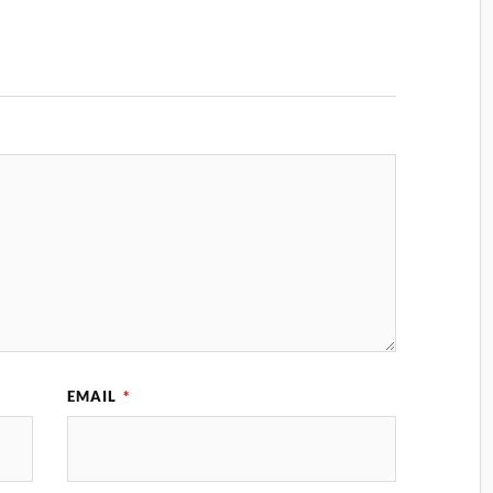
EMAIL
*