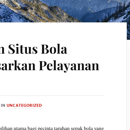
 Situs Bola
sarkan Pelayanan
IN
UNCATEGORIZED
ilihan utama bagi pecinta taruhan sepak bola yang