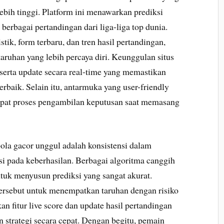
ih tinggi. Platform ini menawarkan prediksi
berbagai pertandingan dari liga-liga top dunia.
istik, form terbaru, dan tren hasil pertandingan,
ruhan yang lebih percaya diri. Keunggulan situs
 serta update secara real-time yang memastikan
rbaik. Selain itu, antarmuka yang user-friendly
at proses pengambilan keputusan saat memasang
ola gacor unggul adalah konsistensi dalam
i pada keberhasilan. Berbagai algoritma canggih
ntuk menyusun prediksi yang sangat akurat.
ersebut untuk menempatkan taruhan dengan risiko
an fitur live score dan update hasil pertandingan
trategi secara cepat. Dengan begitu, pemain