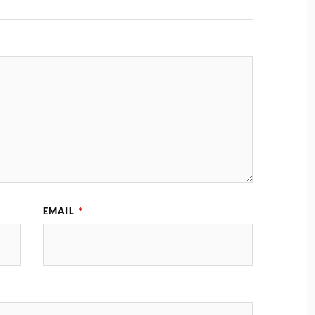
EMAIL
*