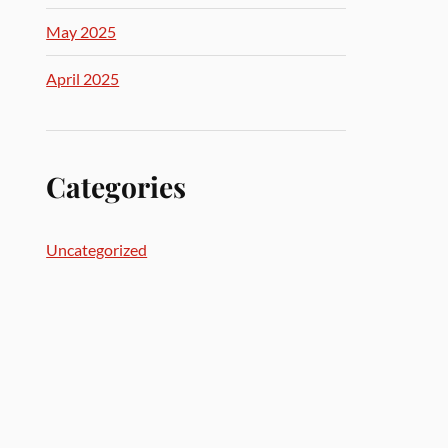
May 2025
April 2025
Categories
Uncategorized