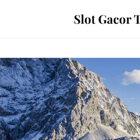
Slot Gacor 