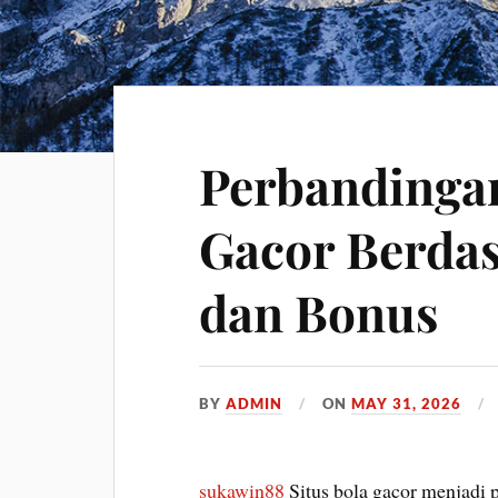
Perbandingan
Gacor Berda
dan Bonus
BY
ADMIN
ON
MAY 31, 2026
sukawin88
Situs bola gacor menjadi p