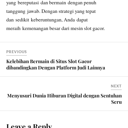
yang bereputasi dan bermain dengan penuh
tanggung jawab. Dengan strategi yang tepat
dan sedikit keberuntungan, Anda dapat
meraih kemenangan besar dari mesin slot gacor.
PREVIOUS
Kelebihan Bermain di Situs Slot Gacor
dibandingkan Dengan Platform Judi Lainnya
NEXT
Menyusuri Dunia Hiburan Digital dengan Sentuhan
Seru
Leave a Reply