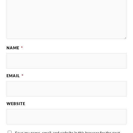
NAME
*
EMAIL
*
WEBSITE