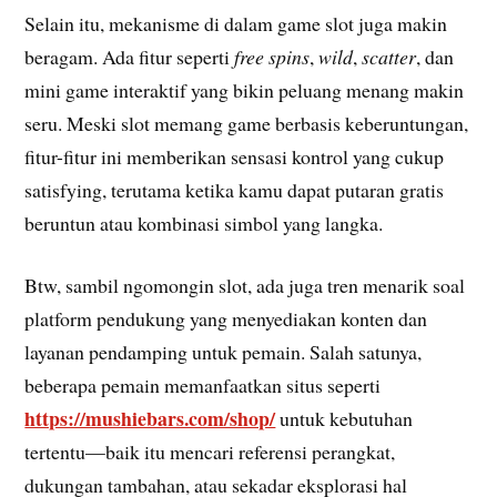
Selain itu, mekanisme di dalam game slot juga makin
beragam. Ada fitur seperti
free spins
,
wild
,
scatter
, dan
mini game interaktif yang bikin peluang menang makin
seru. Meski slot memang game berbasis keberuntungan,
fitur-fitur ini memberikan sensasi kontrol yang cukup
satisfying, terutama ketika kamu dapat putaran gratis
beruntun atau kombinasi simbol yang langka.
Btw, sambil ngomongin slot, ada juga tren menarik soal
platform pendukung yang menyediakan konten dan
layanan pendamping untuk pemain. Salah satunya,
beberapa pemain memanfaatkan situs seperti
https://mushiebars.com/shop/
untuk kebutuhan
tertentu—baik itu mencari referensi perangkat,
dukungan tambahan, atau sekadar eksplorasi hal