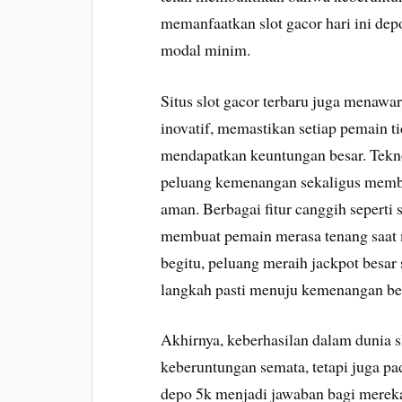
memanfaatkan slot gacor hari ini de
modal minim.
Situs slot gacor terbaru juga menawa
inovatif, memastikan setiap pemain t
mendapatkan keuntungan besar. Tek
peluang kemenangan sekaligus memb
aman. Berbagai fitur canggih seperti
membuat pemain merasa tenang saat
begitu, peluang meraih jackpot besar 
langkah pasti menuju kemenangan besa
Akhirnya, keberhasilan dalam dunia s
keberuntungan semata, tetapi juga pada
depo 5k menjadi jawaban bagi mereka