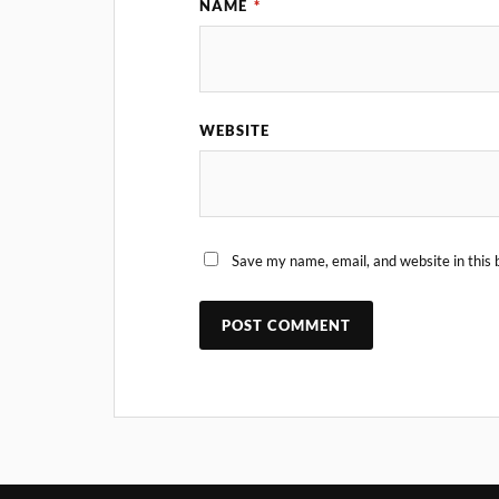
NAME
*
WEBSITE
Save my name, email, and website in this 