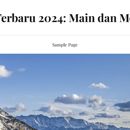
Terbaru 2024: Main dan 
Sample Page