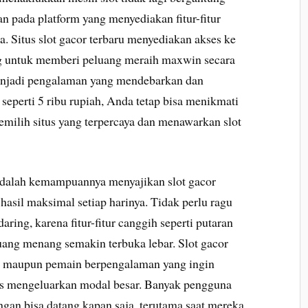
 pada platform yang menyediakan fitur-fitur
a. Situs slot gacor terbaru menyediakan akses ke
ng untuk memberi peluang meraih maxwin secara
menjadi pengalaman yang mendebarkan dan
eperti 5 ribu rupiah, Anda tetap bisa menikmati
memilih situs yang terpercaya dan menawarkan slot
adalah kemampuannya menyajikan slot gacor
hasil maksimal setiap harinya. Tidak perlu ragu
ring, karena fitur-fitur canggih seperti putaran
uang menang semakin terbuka lebar. Slot gacor
la maupun pemain berpengalaman yang ingin
us mengeluarkan modal besar. Banyak pengguna
an bisa datang kapan saja, terutama saat mereka