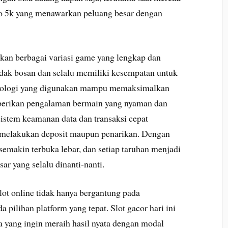
po 5k yang menawarkan peluang besar dengan
rkan berbagai variasi game yang lengkap dan
idak bosan dan selalu memiliki kesempatan untuk
nologi yang digunakan mampu memaksimalkan
erikan pengalaman bermain yang nyaman dan
 sistem keamanan data dan transaksi cepat
 melakukan deposit maupun penarikan. Dengan
semakin terbuka lebar, dan setiap taruhan menjadi
r yang selalu dinanti-nanti.
lot online tidak hanya bergantung pada
 pilihan platform yang tepat. Slot gacor hari ini
 yang ingin meraih hasil nyata dengan modal