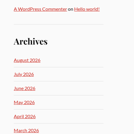
A WordPress Commenter
on
Hello world!
Archives
August 2026
July 2026
June 2026
May 2026
April 2026
March 2026