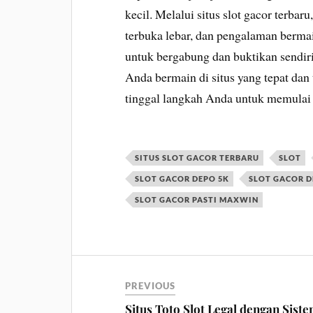
kecil. Melalui situs slot gacor terba
terbuka lebar, dan pengalaman berma
untuk bergabung dan buktikan sendir
Anda bermain di situs yang tepat dan 
tinggal langkah Anda untuk memula
SITUS SLOT GACOR TERBARU
SLOT
SLOT GACOR DEPO 5K
SLOT GACOR D
SLOT GACOR PASTI MAXWIN
PREVIOUS
Situs Toto Slot Legal dengan Sist