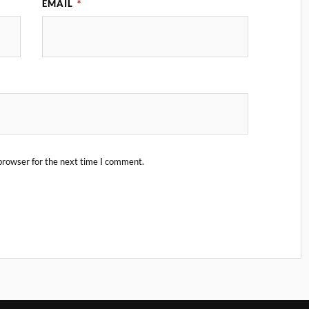
EMAIL
*
browser for the next time I comment.