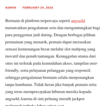
ADMIN
FEBRUARY 24, 2026
Bermain di platform terpercaya seperti
angsa4d
menawarkan pengalaman seru dan menguntungkan bagi
para penggemar judi daring. Dengan berbagai pilihan
permainan yang menarik, pemain dapat merasakan
sensasi kemenangan besar melalui slot mahjong yang
inovatif dan penuh tantangan. Keunggulan utama dari
situs ini terletak pada kemudahan akses, tampilan user-
friendly, serta pelayanan pelanggan yang responsif,
sehingga pengalaman bermain selalu menyenangkan
tanpa hambatan. Tidak heran jika banyak pemain setia
yang terus mempercayakan hiburan mereka kepada
angsa4d, karena di sini peluang meraih jackpot
melimpah terbuka lebar setiap saat.