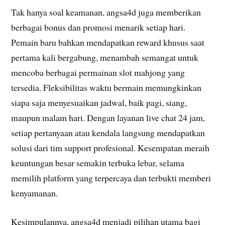
Tak hanya soal keamanan, angsa4d juga memberikan
berbagai bonus dan promosi menarik setiap hari.
Pemain baru bahkan mendapatkan reward khusus saat
pertama kali bergabung, menambah semangat untuk
mencoba berbagai permainan slot mahjong yang
tersedia. Fleksibilitas waktu bermain memungkinkan
siapa saja menyesuaikan jadwal, baik pagi, siang,
maupun malam hari. Dengan layanan live chat 24 jam,
setiap pertanyaan atau kendala langsung mendapatkan
solusi dari tim support profesional. Kesempatan meraih
keuntungan besar semakin terbuka lebar, selama
memilih platform yang terpercaya dan terbukti memberi
kenyamanan.
Kesimpulannya, angsa4d menjadi pilihan utama bagi