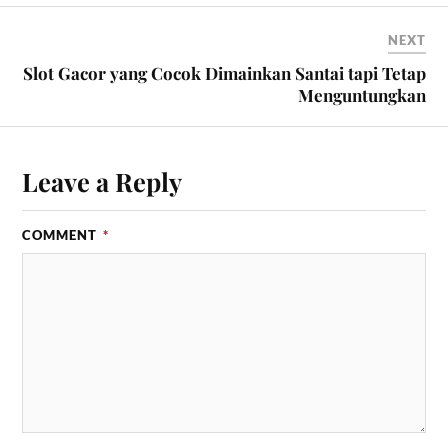
NEXT
Slot Gacor yang Cocok Dimainkan Santai tapi Tetap
Menguntungkan
Leave a Reply
COMMENT
*