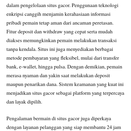
dalam pengelolaan situs gacor. Penggunaan teknologi
enkripsi canggih menjamin kerahasiaan informasi
pribadi pemain tetap aman dari ancaman peretasan.
Fitur deposit dan withdraw yang cepat serta mudah
diakses memungkinkan pemain melakukan transaksi
tanpa kendala. Situs ini juga menyediakan berbagai
metode pembayaran yang fleksibel, mulai dari transfer
bank, e-wallet, hingga pulsa. Dengan demikian, pemain
merasa nyaman dan yakin saat melakukan deposit
maupun penarikan dana. Sistem keamanan yang kuat ini
menjadikan situs gacor sebagai platform yang terpercaya
dan layak dipilih.
Pengalaman bermain di situs gacor juga diperkaya
dengan layanan pelanggan yang siap membantu 24 jam