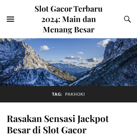
Slot Gacor Terbaru
2024: Main dan
Menang Besar
TAG:
PAKHOKI
Rasakan Sensasi Jackpot
Besar di Slot Gacor