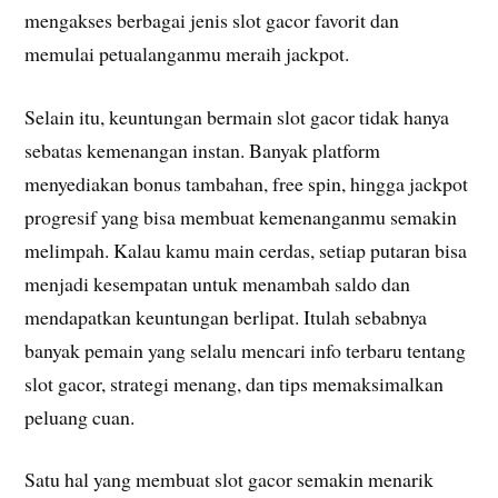
mengakses berbagai jenis slot gacor favorit dan
memulai petualanganmu meraih jackpot.
Selain itu, keuntungan bermain slot gacor tidak hanya
sebatas kemenangan instan. Banyak platform
menyediakan bonus tambahan, free spin, hingga jackpot
progresif yang bisa membuat kemenanganmu semakin
melimpah. Kalau kamu main cerdas, setiap putaran bisa
menjadi kesempatan untuk menambah saldo dan
mendapatkan keuntungan berlipat. Itulah sebabnya
banyak pemain yang selalu mencari info terbaru tentang
slot gacor, strategi menang, dan tips memaksimalkan
peluang cuan.
Satu hal yang membuat slot gacor semakin menarik