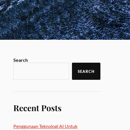
Search
SEARCH
Recent Posts
Penggunaan Teknologi AI Untuk