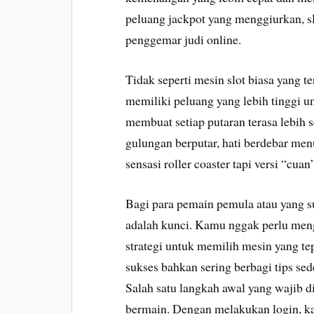
peluang jackpot yang menggiurkan, 
penggemar judi online.
Tidak seperti mesin slot biasa yang 
memiliki peluang yang lebih tinggi 
membuat setiap putaran terasa lebih 
gulungan berputar, hati berdebar me
sensasi roller coaster tapi versi “cuan
Bagi para pemain pemula atau yang s
adalah kunci. Kamu nggak perlu meng
strategi untuk memilih mesin yang t
sukses bahkan sering berbagi tips 
Salah satu langkah awal yang wajib d
bermain. Dengan melakukan login, ka