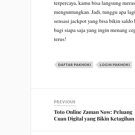
terpercaya, kamu bisa langsung mera
menguntungkan. Jadi, tunggu apa lag
sensasi jackpot yang bisa bikin sald
bagi siapa saja yang ingin menang c
terus!
DAFTAR PAKHOKI
LOGIN PAKHOKI
PREVIOUS
Toto Online Zaman Now: Peluang
Cuan Digital yang Bikin Ketagihan