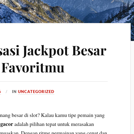
asi Jackpot Besar
r Favoritmu
6
IN
UNCATEGORIZED
nang besar di slot? Kalau kamu tipe pemain yang
 gacor
adalah pilihan tepat untuk merasakan
muaskan. Dengan ritme permainan yang cepat dan