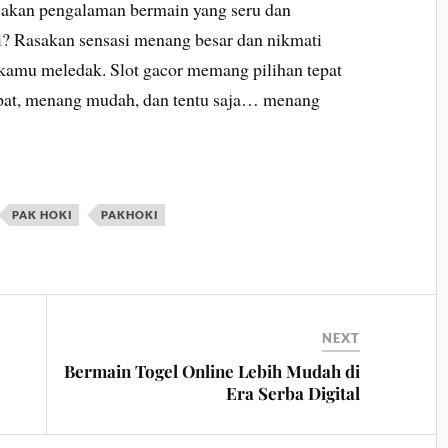
sakan pengalaman bermain yang seru dan
i? Rasakan sensasi menang besar dan nikmati
o kamu meledak. Slot gacor memang pilihan tepat
epat, menang mudah, dan tentu saja… menang
PAK HOKI
PAKHOKI
NEXT
Bermain Togel Online Lebih Mudah di
Era Serba Digital