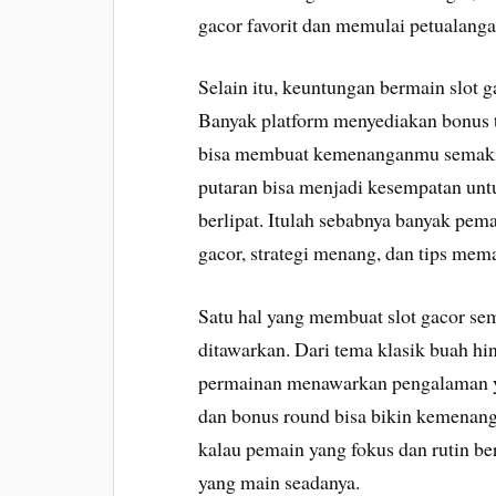
gacor favorit dan memulai petualang
Selain itu, keuntungan bermain slot 
Banyak platform menyediakan bonus t
bisa membuat kemenanganmu semakin
putaran bisa menjadi kesempatan u
berlipat. Itulah sebabnya banyak pema
gacor, strategi menang, dan tips me
Satu hal yang membuat slot gacor sem
ditawarkan. Dari tema klasik buah h
permainan menawarkan pengalaman yan
dan bonus round bisa bikin kemenang
kalau pemain yang fokus dan rutin be
yang main seadanya.