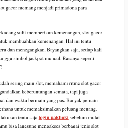
slot gacor memang menjadi primadona para
terkadang sulit memberikan kemenangan, slot gacor
untuk membuahkan kemenangan. Hal ini tentu
seru dan menegangkan. Bayangkan saja, setiap kali
nunggu simbol jackpot muncul. Rasanya seperti
”!
udah sering main slot, memahami ritme slot gacor
andalkan keberuntungan semata, tapi juga
epat dan waktu bermain yang pas. Banyak pemain
sederhana untuk memaksimalkan peluang menang.
login pakhoki
ilakukan tentu saja
sebelum mulai
mu bisa langsung mengakses berbagai jenis slot