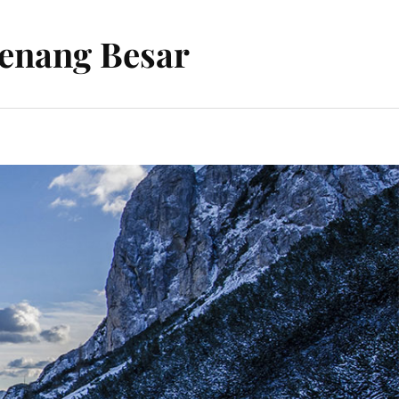
Menang Besar