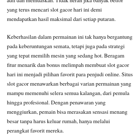
yang terus mencari slot gacor hari ini demi
mendapatkan hasil maksimal dari setiap putaran.
Keberhasilan dalam permainan ini tak hanya bergantung
pada keberuntungan semata, tetapi juga pada strategi
yang tepat memilih mesin yang sedang hot. Beragam
fitur menarik dan bonus melimpah membuat slot gacor
hari ini menjadi pilihan favorit para penjudi online. Situs
slot gacor menawarkan berbagai varian permainan yang
mampu memenuhi selera semua kalangan, dari pemula
hingga profesional. Dengan penawaran yang
menggiurkan, pemain bisa merasakan sensasi menang
besar tanpa harus keluar rumah, hanya melalui
perangkat favorit mereka.