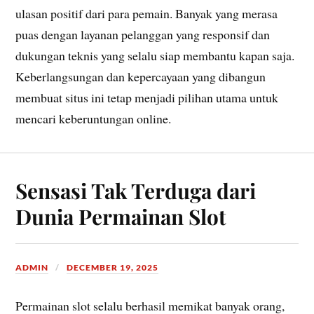
ulasan positif dari para pemain. Banyak yang merasa
puas dengan layanan pelanggan yang responsif dan
dukungan teknis yang selalu siap membantu kapan saja.
Keberlangsungan dan kepercayaan yang dibangun
membuat situs ini tetap menjadi pilihan utama untuk
mencari keberuntungan online.
Sensasi Tak Terduga dari
Dunia Permainan Slot
ADMIN
DECEMBER 19, 2025
Permainan slot selalu berhasil memikat banyak orang,