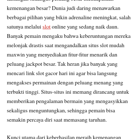
kemenangan besar? Dunia judi daring menawarkan
berbagai pilihan yang bikin adrenaline meningkat, salah
satunya melalui
slot
online yang sedang naik daun.
Banyak pemain mengaku bahwa keberuntungan mereka
melonjak drastis saat mengandalkan situs slot mudah
maxwin yang menyediakan fitur-fitur menarik dan
peluang jackpot besar. Tak heran jika banyak yang
mencari link slot gacor hari ini agar bisa langsung
mengakses permainan dengan peluang menang yang
terbukti tinggi. Situs-situs ini memang dirancang untuk
memberikan pengalaman bermain yang mengasyikkan
sekaligus menguntungkan, sehingga pemain bisa
semakin percaya diri saat memasang taruhan.
Kunci utama dari keberhasilan meraih kemenangan