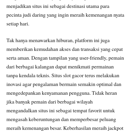
menjadikan situs ini sebagai destinasi utama para
pecinta judi daring yang ingin meraih kemenangan nyata
setiap hari.
Tak hanya menawarkan hiburan, platform ini juga
memberikan kemudahan akses dan transaksi yang cepat
serta aman. Dengan tampilan yang user-friendly, pemain
dari berbagai kalangan dapat menikmati permainan
tanpa kendala teknis. Situs slot gacor terus melakukan
inovasi agar pengalaman bermain semakin optimal dan
mengedepankan kenyamanan pengguna. Tidak heran
jika banyak pemain dari berbagai wilayah
mengandalkan situs ini sebagai tempat favorit untuk
mengasah keberuntungan dan memperbesar peluang
meraih kemenangan besar. Keberhasilan meraih jackpot