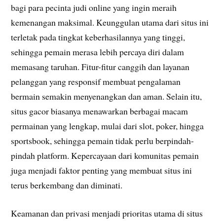
bagi para pecinta judi online yang ingin meraih
kemenangan maksimal. Keunggulan utama dari situs ini
terletak pada tingkat keberhasilannya yang tinggi,
sehingga pemain merasa lebih percaya diri dalam
memasang taruhan. Fitur-fitur canggih dan layanan
pelanggan yang responsif membuat pengalaman
bermain semakin menyenangkan dan aman. Selain itu,
situs gacor biasanya menawarkan berbagai macam
permainan yang lengkap, mulai dari slot, poker, hingga
sportsbook, sehingga pemain tidak perlu berpindah-
pindah platform. Kepercayaan dari komunitas pemain
juga menjadi faktor penting yang membuat situs ini
terus berkembang dan diminati.
Keamanan dan privasi menjadi prioritas utama di situs