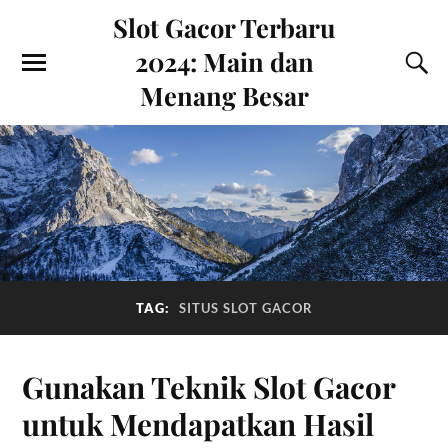
Slot Gacor Terbaru
2024: Main dan
Menang Besar
TAG:
SITUS SLOT GACOR
Gunakan Teknik Slot Gacor
untuk Mendapatkan Hasil