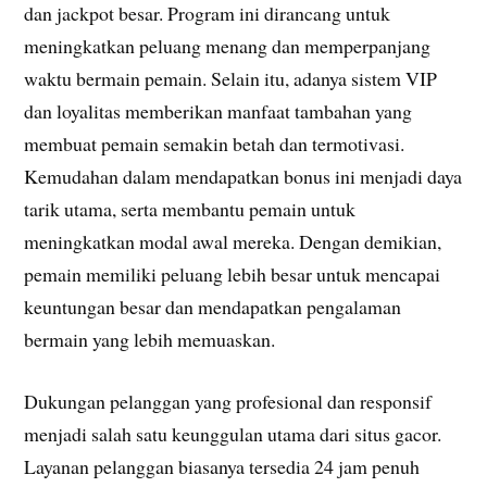
dan jackpot besar. Program ini dirancang untuk
meningkatkan peluang menang dan memperpanjang
waktu bermain pemain. Selain itu, adanya sistem VIP
dan loyalitas memberikan manfaat tambahan yang
membuat pemain semakin betah dan termotivasi.
Kemudahan dalam mendapatkan bonus ini menjadi daya
tarik utama, serta membantu pemain untuk
meningkatkan modal awal mereka. Dengan demikian,
pemain memiliki peluang lebih besar untuk mencapai
keuntungan besar dan mendapatkan pengalaman
bermain yang lebih memuaskan.
Dukungan pelanggan yang profesional dan responsif
menjadi salah satu keunggulan utama dari situs gacor.
Layanan pelanggan biasanya tersedia 24 jam penuh