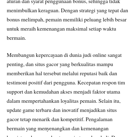
aturan dan syarat penggunaan bonus, sehingga tidak
menimbulkan keraguan. Dengan strategi yang tepat dan
bonus melimpah, pemain memiliki peluang lebih besar
untuk meraih kemenangan maksimal setiap waktu
bermain.
Membangun kepercayaan di dunia judi online sangat
penting, dan situs gacor yang berkualitas mampu
memberikan hal tersebut melalui reputasi baik dan
testimoni positif dari pengguna. Kecepatan respon tim
support dan kemudahan akses menjadi faktor utama
dalam mempertahankan loyalitas pemain. Selain itu,
update game terbaru dan inovatif menjadikan situs
gacor tetap menarik dan kompetitif. Pengalaman
bermain yang menyenangkan dan kemenangan