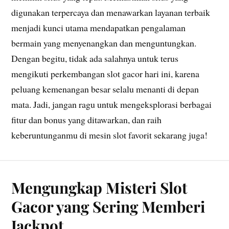
digunakan terpercaya dan menawarkan layanan terbaik
menjadi kunci utama mendapatkan pengalaman
bermain yang menyenangkan dan menguntungkan.
Dengan begitu, tidak ada salahnya untuk terus
mengikuti perkembangan slot gacor hari ini, karena
peluang kemenangan besar selalu menanti di depan
mata. Jadi, jangan ragu untuk mengeksplorasi berbagai
fitur dan bonus yang ditawarkan, dan raih
keberuntunganmu di mesin slot favorit sekarang juga!
Mengungkap Misteri Slot
Gacor yang Sering Memberi
Jackpot