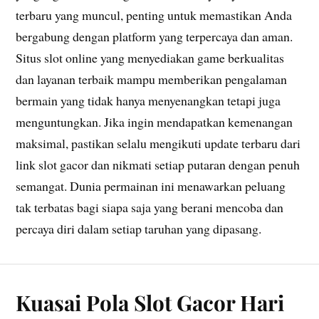
terbaru yang muncul, penting untuk memastikan Anda
bergabung dengan platform yang terpercaya dan aman.
Situs slot online yang menyediakan game berkualitas
dan layanan terbaik mampu memberikan pengalaman
bermain yang tidak hanya menyenangkan tetapi juga
menguntungkan. Jika ingin mendapatkan kemenangan
maksimal, pastikan selalu mengikuti update terbaru dari
link slot gacor dan nikmati setiap putaran dengan penuh
semangat. Dunia permainan ini menawarkan peluang
tak terbatas bagi siapa saja yang berani mencoba dan
percaya diri dalam setiap taruhan yang dipasang.
Kuasai Pola Slot Gacor Hari