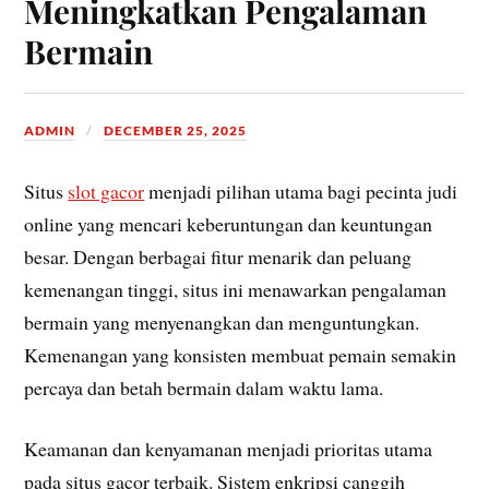
Meningkatkan Pengalaman
Bermain
ADMIN
DECEMBER 25, 2025
Situs
slot gacor
menjadi pilihan utama bagi pecinta judi
online yang mencari keberuntungan dan keuntungan
besar. Dengan berbagai fitur menarik dan peluang
kemenangan tinggi, situs ini menawarkan pengalaman
bermain yang menyenangkan dan menguntungkan.
Kemenangan yang konsisten membuat pemain semakin
percaya dan betah bermain dalam waktu lama.
Keamanan dan kenyamanan menjadi prioritas utama
pada situs gacor terbaik. Sistem enkripsi canggih