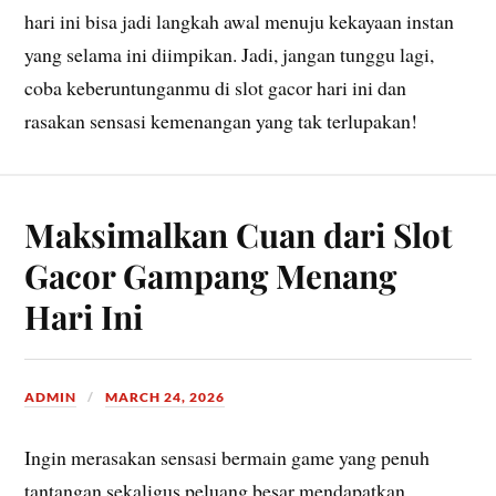
hari ini bisa jadi langkah awal menuju kekayaan instan
yang selama ini diimpikan. Jadi, jangan tunggu lagi,
coba keberuntunganmu di slot gacor hari ini dan
rasakan sensasi kemenangan yang tak terlupakan!
Maksimalkan Cuan dari Slot
Gacor Gampang Menang
Hari Ini
ADMIN
MARCH 24, 2026
Ingin merasakan sensasi bermain game yang penuh
tantangan sekaligus peluang besar mendapatkan