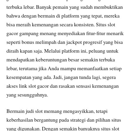
terbuka lebar. Banyak pemain yang sudah membuktikan
bahwa dengan bermain di platform yang tepat, mereka
bisa meraih kemenangan secara konsisten. Situs slot
gacor gampang menang menyediakan fitur-fitur menarik
seperti bonus melimpah dan jackpot progresif yang bisa
diraih kapan saja. Melalui platform ini, peluang untuk
mendapatkan keberuntungan besar semakin terbuka
lebar, terutama jika Anda mampu memanfaatkan setiap
kesempatan yang ada. Jadi, jangan tunda lagi, segera
akses link slot gacor dan rasakan sensasi kemenangan
yang sesungguhnya.
Bermain judi slot memang mengasyikkan, tetapi
keberhasilan bergantung pada strategi dan pilihan situs
yang digunakan. Dengan semakin banyaknya situs slot