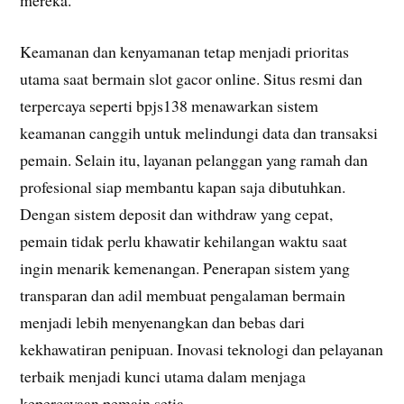
mereka.
Keamanan dan kenyamanan tetap menjadi prioritas
utama saat bermain slot gacor online. Situs resmi dan
terpercaya seperti bpjs138 menawarkan sistem
keamanan canggih untuk melindungi data dan transaksi
pemain. Selain itu, layanan pelanggan yang ramah dan
profesional siap membantu kapan saja dibutuhkan.
Dengan sistem deposit dan withdraw yang cepat,
pemain tidak perlu khawatir kehilangan waktu saat
ingin menarik kemenangan. Penerapan sistem yang
transparan dan adil membuat pengalaman bermain
menjadi lebih menyenangkan dan bebas dari
kekhawatiran penipuan. Inovasi teknologi dan pelayanan
terbaik menjadi kunci utama dalam menjaga
kepercayaan pemain setia.