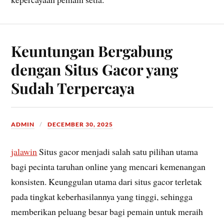
Keuntungan Bergabung
dengan Situs Gacor yang
Sudah Terpercaya
ADMIN
DECEMBER 30, 2025
jalawin
Situs gacor menjadi salah satu pilihan utama
bagi pecinta taruhan online yang mencari kemenangan
konsisten. Keunggulan utama dari situs gacor terletak
pada tingkat keberhasilannya yang tinggi, sehingga
memberikan peluang besar bagi pemain untuk meraih