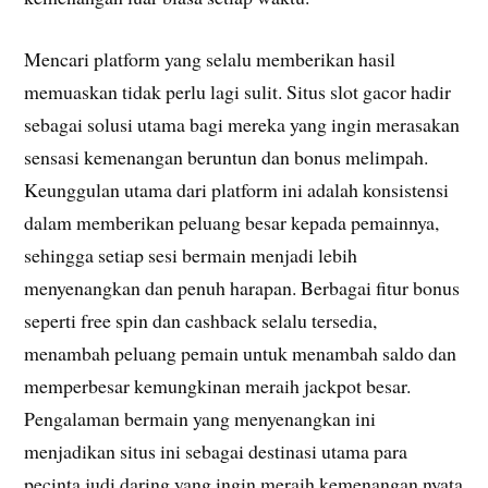
Mencari platform yang selalu memberikan hasil
memuaskan tidak perlu lagi sulit. Situs slot gacor hadir
sebagai solusi utama bagi mereka yang ingin merasakan
sensasi kemenangan beruntun dan bonus melimpah.
Keunggulan utama dari platform ini adalah konsistensi
dalam memberikan peluang besar kepada pemainnya,
sehingga setiap sesi bermain menjadi lebih
menyenangkan dan penuh harapan. Berbagai fitur bonus
seperti free spin dan cashback selalu tersedia,
menambah peluang pemain untuk menambah saldo dan
memperbesar kemungkinan meraih jackpot besar.
Pengalaman bermain yang menyenangkan ini
menjadikan situs ini sebagai destinasi utama para
pecinta judi daring yang ingin meraih kemenangan nyata