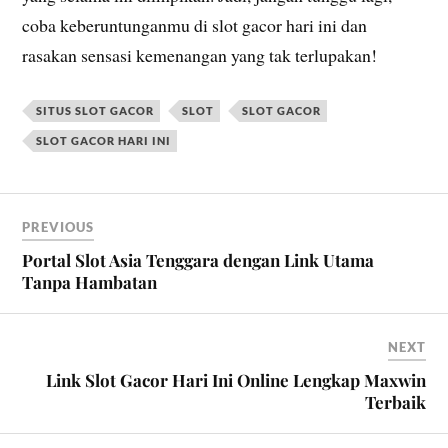
coba keberuntunganmu di slot gacor hari ini dan
rasakan sensasi kemenangan yang tak terlupakan!
SITUS SLOT GACOR
SLOT
SLOT GACOR
SLOT GACOR HARI INI
PREVIOUS
Portal Slot Asia Tenggara dengan Link Utama
Tanpa Hambatan
NEXT
Link Slot Gacor Hari Ini Online Lengkap Maxwin
Terbaik