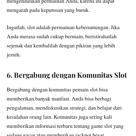
mengendalikan permainan Anda, karena ini dapat
mengarah pada keputusan yang buruk.
Ingatlah, slot adalah permainan keberuntungan. Jika
Anda merasa sudah cukup bermain, beristirahatlah
sejenak dan kembalilah dengan pikiran yang lebih
jernih.
6.
Bergabung dengan Komunitas Slot
Bergabung dengan komunitas pemain slot bisa
memberikan banyak manfaat. Anda bisa berbagi
pengalaman, mendiskusikan strategi, dan belajar dari
kesalahan orang lain. Komunitas juga sering kali
memberikan informasi terbaru tentang game slot yang
sedang gacor atau memberikan jackpot besar.