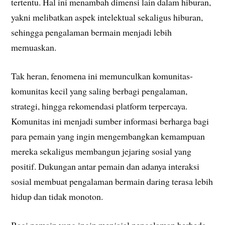
tertentu. Hal ini menambah dimensi lain dalam hiburan,
yakni melibatkan aspek intelektual sekaligus hiburan,
sehingga pengalaman bermain menjadi lebih
memuaskan.
Tak heran, fenomena ini memunculkan komunitas-
komunitas kecil yang saling berbagi pengalaman,
strategi, hingga rekomendasi platform terpercaya.
Komunitas ini menjadi sumber informasi berharga bagi
para pemain yang ingin mengembangkan kemampuan
mereka sekaligus membangun jejaring sosial yang
positif. Dukungan antar pemain dan adanya interaksi
sosial membuat pengalaman bermain daring terasa lebih
hidup dan tidak monoton.
Bagi pemain yang ingin menjajal pengalaman berbeda,