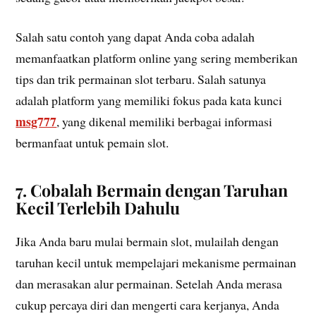
Salah satu contoh yang dapat Anda coba adalah
memanfaatkan platform online yang sering memberikan
tips dan trik permainan slot terbaru. Salah satunya
adalah platform yang memiliki fokus pada kata kunci
msg777
, yang dikenal memiliki berbagai informasi
bermanfaat untuk pemain slot.
7.
Cobalah Bermain dengan Taruhan
Kecil Terlebih Dahulu
Jika Anda baru mulai bermain slot, mulailah dengan
taruhan kecil untuk mempelajari mekanisme permainan
dan merasakan alur permainan. Setelah Anda merasa
cukup percaya diri dan mengerti cara kerjanya, Anda