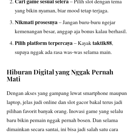
Cari game sesuai selera
– Pilih slot dengan tema
yang bikin nyaman, biar mood tetap terjaga.
Nikmati prosesnya
– Jangan buru-buru ngejar
kemenangan besar, anggap aja bonus kalau berhasil.
Pilih platform terpercaya
taktik88
– Kayak
,
supaya nggak ada rasa was-was selama main.
Hiburan Digital yang Nggak Pernah
Mati
Dengan akses yang gampang lewat smartphone maupun
laptop, jelas judi online dan slot gacor bakal terus jadi
pilihan favorit banyak orang. Inovasi game yang selalu
baru bikin pemain nggak pernah bosen. Dan selama
dimainkan secara santai, ini bisa jadi salah satu cara