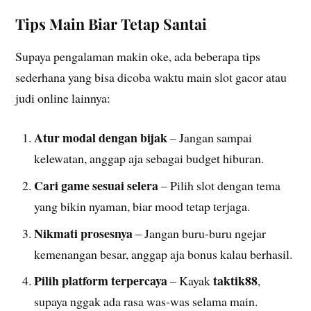
Tips Main Biar Tetap Santai
Supaya pengalaman makin oke, ada beberapa tips
sederhana yang bisa dicoba waktu main slot gacor atau
judi online lainnya:
Atur modal dengan bijak
– Jangan sampai
kelewatan, anggap aja sebagai budget hiburan.
Cari game sesuai selera
– Pilih slot dengan tema
yang bikin nyaman, biar mood tetap terjaga.
Nikmati prosesnya
– Jangan buru-buru ngejar
kemenangan besar, anggap aja bonus kalau berhasil.
Pilih platform terpercaya
taktik88
– Kayak
,
supaya nggak ada rasa was-was selama main.