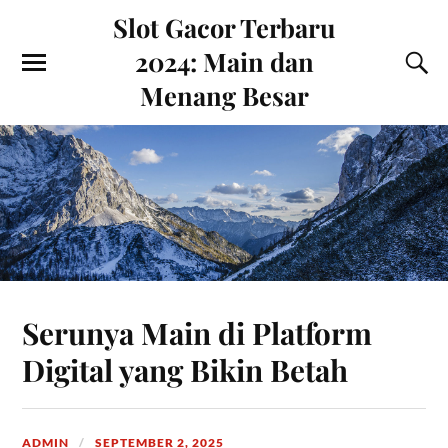
Slot Gacor Terbaru
2024: Main dan
Menang Besar
Serunya Main di Platform
Digital yang Bikin Betah
ADMIN
SEPTEMBER 2, 2025