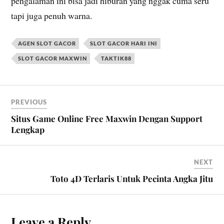
pengalaman ini bisa jadi hiburan yang nggak cuma seru
tapi juga penuh warna.
AGEN SLOT GACOR
SLOT GACOR HARI INI
SLOT GACOR MAXWIN
TAKTIK88
PREVIOUS
Situs Game Online Free Maxwin Dengan Support
Lengkap
NEXT
Toto 4D Terlaris Untuk Pecinta Angka Jitu
Leave a Reply