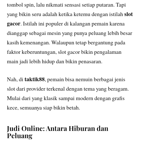
tombol spin, lalu nikmati sensasi setiap putaran. Tapi
slot
yang bikin seru adalah ketika ketemu dengan istilah
gacor
. Istilah ini populer di kalangan pemain karena
dianggap sebagai mesin yang punya peluang lebih besar
kasih kemenangan. Walaupun tetap bergantung pada
faktor keberuntungan, slot gacor bikin pengalaman
main jadi lebih hidup dan bikin penasaran.
taktik88
Nah, di
, pemain bisa nemuin berbagai jenis
slot dari provider terkenal dengan tema yang beragam.
Mulai dari yang klasik sampai modern dengan grafis
kece, semuanya siap bikin betah.
Judi Online: Antara Hiburan dan
Peluang