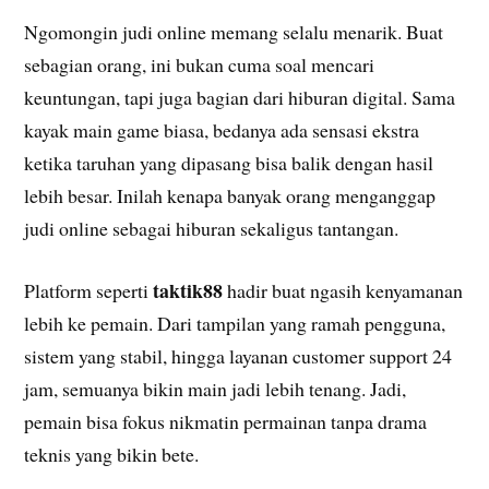
Ngomongin judi online memang selalu menarik. Buat
sebagian orang, ini bukan cuma soal mencari
keuntungan, tapi juga bagian dari hiburan digital. Sama
kayak main game biasa, bedanya ada sensasi ekstra
ketika taruhan yang dipasang bisa balik dengan hasil
lebih besar. Inilah kenapa banyak orang menganggap
judi online sebagai hiburan sekaligus tantangan.
taktik88
Platform seperti
hadir buat ngasih kenyamanan
lebih ke pemain. Dari tampilan yang ramah pengguna,
sistem yang stabil, hingga layanan customer support 24
jam, semuanya bikin main jadi lebih tenang. Jadi,
pemain bisa fokus nikmatin permainan tanpa drama
teknis yang bikin bete.