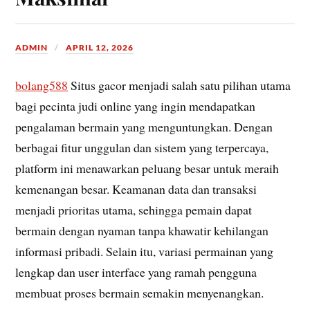
ADMIN
APRIL 12, 2026
bolang588
Situs gacor menjadi salah satu pilihan utama
bagi pecinta judi online yang ingin mendapatkan
pengalaman bermain yang menguntungkan. Dengan
berbagai fitur unggulan dan sistem yang terpercaya,
platform ini menawarkan peluang besar untuk meraih
kemenangan besar. Keamanan data dan transaksi
menjadi prioritas utama, sehingga pemain dapat
bermain dengan nyaman tanpa khawatir kehilangan
informasi pribadi. Selain itu, variasi permainan yang
lengkap dan user interface yang ramah pengguna
membuat proses bermain semakin menyenangkan.