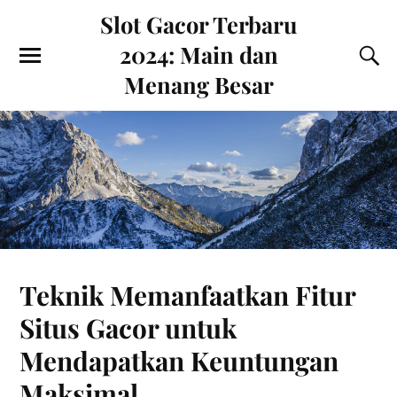
Slot Gacor Terbaru
2024: Main dan
Menang Besar
Teknik Memanfaatkan Fitur
Situs Gacor untuk
Mendapatkan Keuntungan
Maksimal