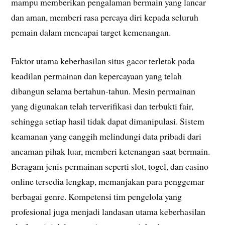
mampu memberikan pengalaman bermain yang lancar
dan aman, memberi rasa percaya diri kepada seluruh
pemain dalam mencapai target kemenangan.
Faktor utama keberhasilan situs gacor terletak pada
keadilan permainan dan kepercayaan yang telah
dibangun selama bertahun-tahun. Mesin permainan
yang digunakan telah terverifikasi dan terbukti fair,
sehingga setiap hasil tidak dapat dimanipulasi. Sistem
keamanan yang canggih melindungi data pribadi dari
ancaman pihak luar, memberi ketenangan saat bermain.
Beragam jenis permainan seperti slot, togel, dan casino
online tersedia lengkap, memanjakan para penggemar
berbagai genre. Kompetensi tim pengelola yang
profesional juga menjadi landasan utama keberhasilan