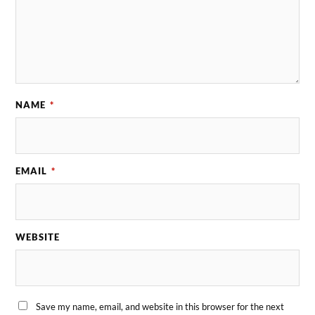
NAME
*
EMAIL
*
WEBSITE
Save my name, email, and website in this browser for the next