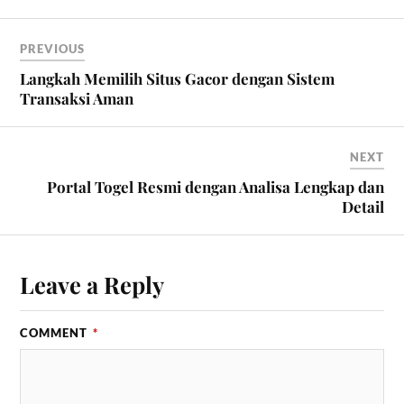
PREVIOUS
Langkah Memilih Situs Gacor dengan Sistem
Transaksi Aman
NEXT
Portal Togel Resmi dengan Analisa Lengkap dan
Detail
Leave a Reply
COMMENT
*