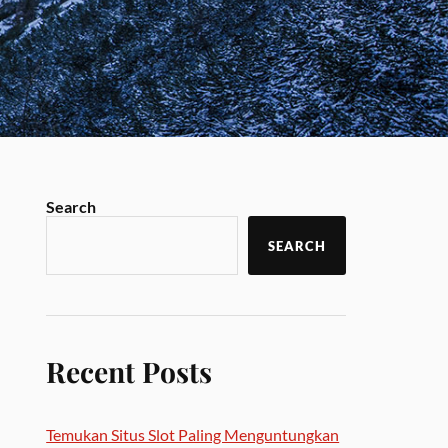
Search
SEARCH
Recent Posts
Temukan Situs Slot Paling Menguntungkan