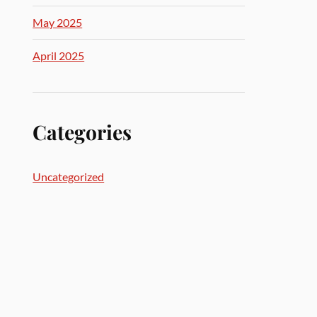
May 2025
April 2025
Categories
Uncategorized