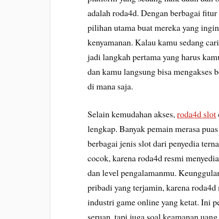
adalah roda4d. Dengan berbagai fitur
pilihan utama buat mereka yang ingi
kenyamanan. Kalau kamu sedang cari 
jadi langkah pertama yang harus ka
dan kamu langsung bisa mengakses be
di mana saja.
Selain kemudahan akses,
roda4d slot
lengkap. Banyak pemain merasa puas
berbagai jenis slot dari penyedia ter
cocok, karena roda4d resmi menyediak
dan level pengalamanmu. Keunggulan 
pribadi yang terjamin, karena roda4d
industri game online yang ketat. Ini 
seruan, tapi juga soal keamanan uang 