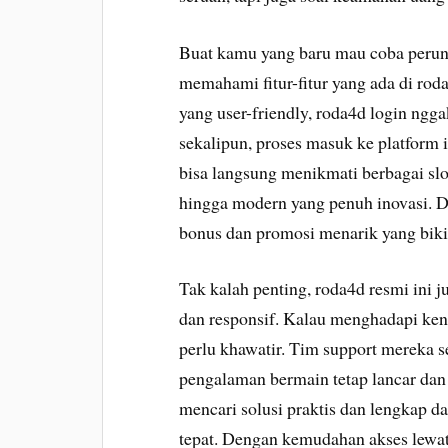
Buat kamu yang baru mau coba peruntu
memahami fitur-fitur yang ada di ro
yang user-friendly, roda4d login ngg
sekalipun, proses masuk ke platform i
bisa langsung menikmati berbagai slot
hingga modern yang penuh inovasi. Da
bonus dan promosi menarik yang bik
Tak kalah penting, roda4d resmi ini 
dan responsif. Kalau menghadapi ken
perlu khawatir. Tim support mereka s
pengalaman bermain tetap lancar dan
mencari solusi praktis dan lengkap da
tepat. Dengan kemudahan akses lewat 