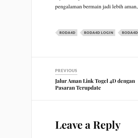
pengalaman bermain jadi lebih aman,
RODA4D
RODA4D LOGIN
RODA4D
PREVIOUS
Jalur Aman Link Togel 4D dengan
Pasaran Terupdate
Leave a Reply