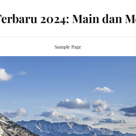
Terbaru 2024: Main dan 
Sample Page