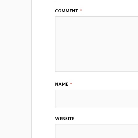
COMMENT
*
NAME
*
WEBSITE