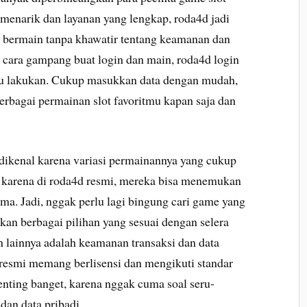
 menarik dan layanan yang lengkap, roda4d jadi
n bermain tanpa khawatir tentang keamanan dan
cara gampang buat login dan main, roda4d login
mu lakukan. Cukup masukkan data dengan mudah,
rbagai permainan slot favoritmu kapan saja dan
dikenal karena variasi permainannya yang cukup
 karena di roda4d resmi, mereka bisa menemukan
nama. Jadi, nggak perlu lagi bingung cari game yang
an berbagai pilihan yang sesuai dengan selera
lainnya adalah keamanan transaksi dan data
 resmi memang berlisensi dan mengikuti standar
penting banget, karena nggak cuma soal seru-
dan data pribadi.