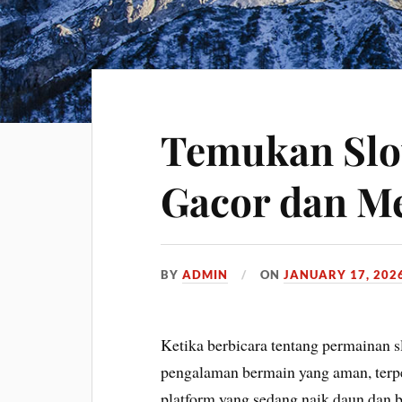
Temukan Slot
Gacor dan M
BY
ADMIN
ON
JANUARY 17, 202
Ketika berbicara tentang permainan slo
pengalaman bermain yang aman, terpe
platform yang sedang naik daun dan 