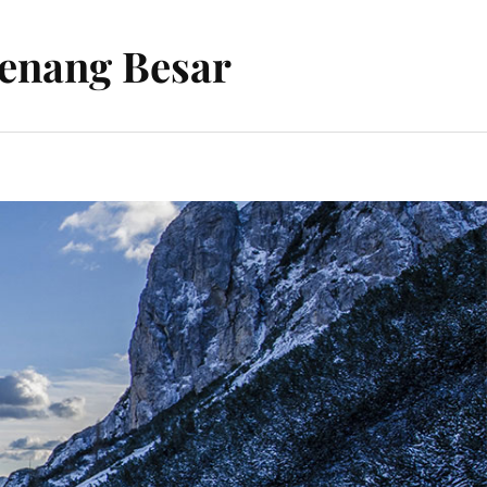
Menang Besar