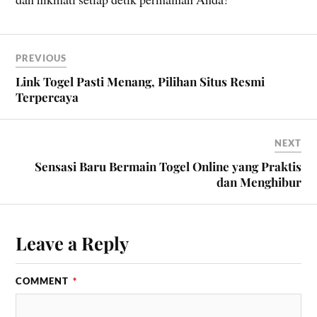
PREVIOUS
Link Togel Pasti Menang, Pilihan Situs Resmi
Terpercaya
NEXT
Sensasi Baru Bermain Togel Online yang Praktis
dan Menghibur
Leave a Reply
COMMENT
*