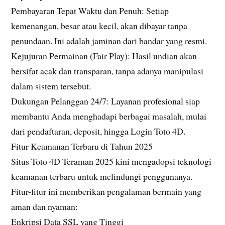
Pembayaran Tepat Waktu dan Penuh: Setiap
kemenangan, besar atau kecil, akan dibayar tanpa
penundaan. Ini adalah jaminan dari bandar yang resmi.
Kejujuran Permainan (Fair Play): Hasil undian akan
bersifat acak dan transparan, tanpa adanya manipulasi
dalam sistem tersebut.
Dukungan Pelanggan 24/7: Layanan profesional siap
membantu Anda menghadapi berbagai masalah, mulai
dari pendaftaran, deposit, hingga Login Toto 4D.
Fitur Keamanan Terbaru di Tahun 2025
Situs Toto 4D Teraman 2025 kini mengadopsi teknologi
keamanan terbaru untuk melindungi penggunanya.
Fitur-fitur ini memberikan pengalaman bermain yang
aman dan nyaman:
Enkripsi Data SSL yang Tinggi