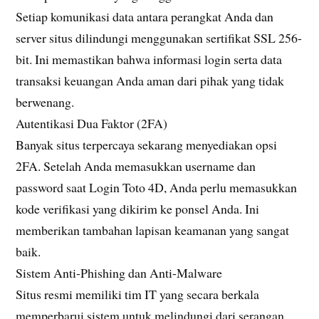
Setiap komunikasi data antara perangkat Anda dan
server situs dilindungi menggunakan sertifikat SSL 256-
bit. Ini memastikan bahwa informasi login serta data
transaksi keuangan Anda aman dari pihak yang tidak
berwenang.
Autentikasi Dua Faktor (2FA)
Banyak situs terpercaya sekarang menyediakan opsi
2FA. Setelah Anda memasukkan username dan
password saat Login Toto 4D, Anda perlu memasukkan
kode verifikasi yang dikirim ke ponsel Anda. Ini
memberikan tambahan lapisan keamanan yang sangat
baik.
Sistem Anti-Phishing dan Anti-Malware
Situs resmi memiliki tim IT yang secara berkala
memperbarui sistem untuk melindungi dari serangan