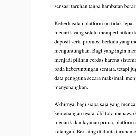
sensasi taruhan tanpa hambatan berar
Keberhasilan platform ini tidak lepas
menarik yang selalu memperhatikan
deposit serta promosi berkala yang
menguntungkan. Bagi yang ingin mera
menjadi pilihan cerdas karena sistemn
pada keberuntungan semata, tetapi 
data pengguna secara maksimal, menja
menyenangkan.
Akhirnya, bagi siapa saja yang menc
kemenangan nyata, dbl toto menawarka
menarik dan layanan prima, platform 
kalangan. Bersaing di dunia taruha