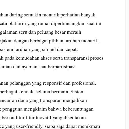
uhan daring semakin menarik perhatian banyak
satu platform yang ramai diperbincangkan saat ini
galaman seru dan peluang besar meraih
akan dengan berbagai pilihan taruhan menarik,
sistem taruhan yang simpel dan cepat.
ak pada kemudahan akses serta transparansi proses
aman dan nyaman saat berpartisipasi.
ayanan pelanggan yang responsif dan profesional,
erbagai kendala selama bermain. Sistem
pencairan dana yang transparan menjadikan
yak pengguna mengklaim bahwa keberuntungan
erkat fitur-fitur inovatif yang disediakan.
e yang user-friendly, siapa saja dapat menikmati