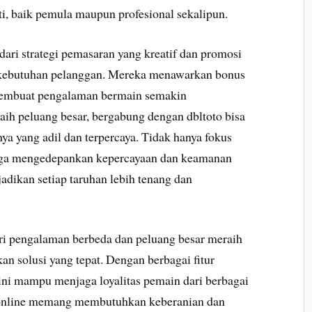
ti, baik pemula maupun profesional sekalipun.
 dari strategi pemasaran yang kreatif dan promosi
 kebutuhan pelanggan. Mereka menawarkan bonus
 membuat pengalaman bermain semakin
ih peluang besar, bergabung dengan dbltoto bisa
ya yang adil dan terpercaya. Tidak hanya fokus
juga mengedepankan kepercayaan dan keamanan
dikan setiap taruhan lebih tenang dan
ari pengalaman berbeda dan peluang besar meraih
n solusi yang tepat. Dengan berbagai fitur
ini mampu menjaga loyalitas pemain dari berbagai
n online memang membutuhkan keberanian dan