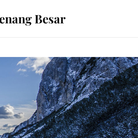
Menang Besar