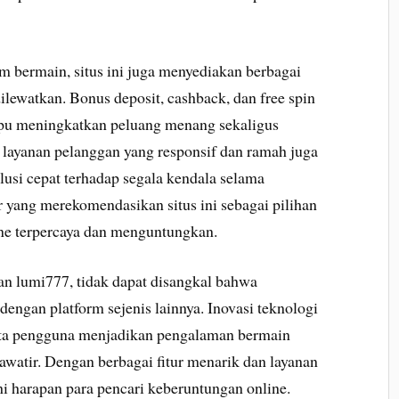
 bermain, situs ini juga menyediakan berbagai
lewatkan. Bonus deposit, cashback, dan free spin
mpu meningkatkan peluang menang sekaligus
ayanan pelanggan yang responsif dan ramah juga
usi cepat terhadap segala kendala selama
r yang merekomendasikan situs ini sebagai pilihan
ine terpercaya dan menguntungkan.
 lumi777, tidak dapat disangkal bahwa
dengan platform sejenis lainnya. Inovasi teknologi
ta pengguna menjadikan pengalaman bermain
atir. Dengan berbagai fitur menarik dan layanan
 harapan para pencari keberuntungan online.