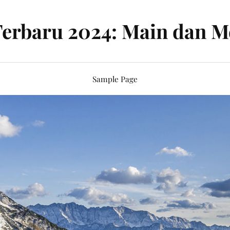
Terbaru 2024: Main dan 
Sample Page