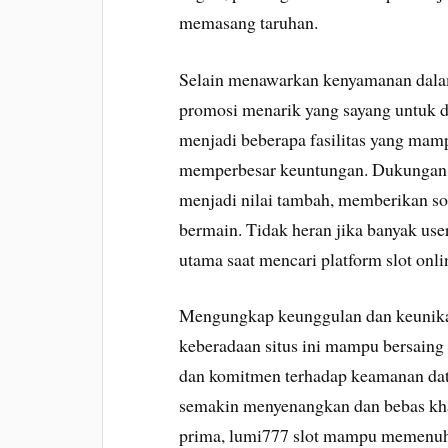
memasang taruhan.
Selain menawarkan kenyamanan dalam
promosi menarik yang sayang untuk di
menjadi beberapa fasilitas yang ma
memperbesar keuntungan. Dukungan l
menjadi nilai tambah, memberikan sol
bermain. Tidak heran jika banyak use
utama saat mencari platform slot onl
Mengungkap keunggulan dan keunikan
keberadaan situs ini mampu bersaing 
dan komitmen terhadap keamanan da
semakin menyenangkan dan bebas khaw
prima, lumi777 slot mampu memenuhi