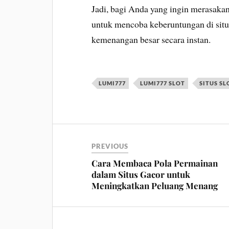
Jadi, bagi Anda yang ingin merasakan 
untuk mencoba keberuntungan di situs
kemenangan besar secara instan.
LUMI777
LUMI777 SLOT
SITUS SL
PREVIOUS
Cara Membaca Pola Permainan
dalam Situs Gacor untuk
Meningkatkan Peluang Menang