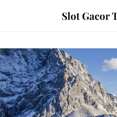
Slot Gacor 