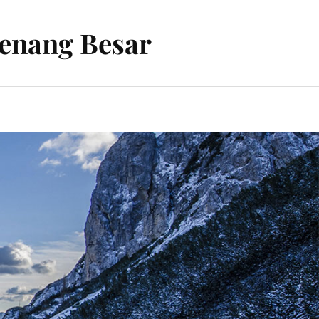
Menang Besar