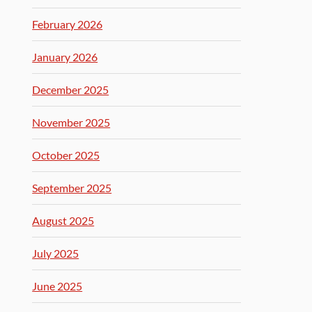
February 2026
January 2026
December 2025
November 2025
October 2025
September 2025
August 2025
July 2025
June 2025