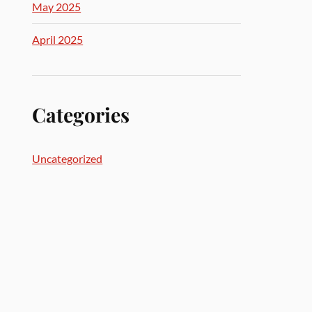
May 2025
April 2025
Categories
Uncategorized