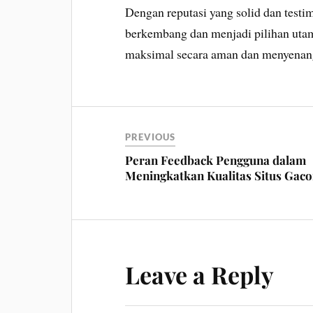
Dengan reputasi yang solid dan testimo
berkembang dan menjadi pilihan uta
maksimal secara aman dan menyenan
PREVIOUS
Peran Feedback Pengguna dalam
Meningkatkan Kualitas Situs Gaco
Leave a Reply