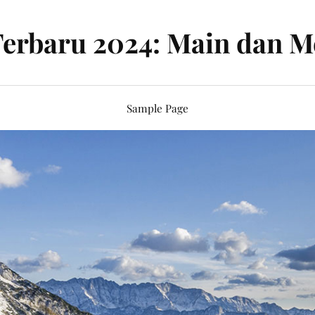
Terbaru 2024: Main dan 
Sample Page