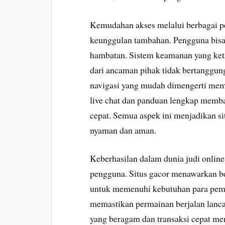
Kemudahan akses melalui berbagai pe
keunggulan tambahan. Pengguna bisa 
hambatan. Sistem keamanan yang keta
dari ancaman pihak tidak bertanggun
navigasi yang mudah dimengerti mem
live chat dan panduan lengkap mem
cepat. Semua aspek ini menjadikan s
nyaman dan aman.
Keberhasilan dalam dunia judi online
pengguna. Situs gacor menawarkan ber
untuk memenuhi kebutuhan para pemai
memastikan permainan berjalan lanc
yang beragam dan transaksi cepat me