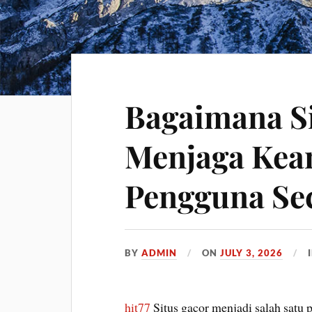
Bagaimana S
Menjaga Kea
Pengguna Sec
BY
ADMIN
ON
JULY 3, 2026
hit77
Situs gacor menjadi salah satu 