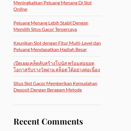
Meningkatkan Peluang Menang Di Slot
Online
Peluang Menang Lebih Stabil Dengan
Memilih Situs Gacor Terpercaya
Keunikan Slot dengan Fitur Multi-Level dan
Peluang Mendapatkan Hadiah Besar
เปิดเผยเคล็ดลับสร้างโบนัส พร้อมต่อยอด
โอกาสรับรางวัลผ่าน สล็อต ได้อย่างต่อเนื่อง
Situs Slot Gacor Memberikan Kemudahan
Deposit Dengan Beragam Metode
Recent Comments