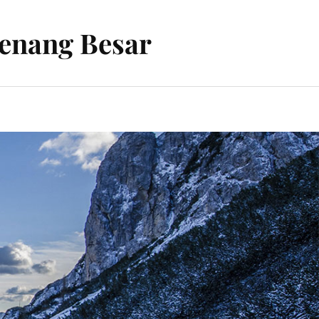
Menang Besar