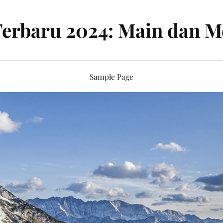
Terbaru 2024: Main dan 
Sample Page