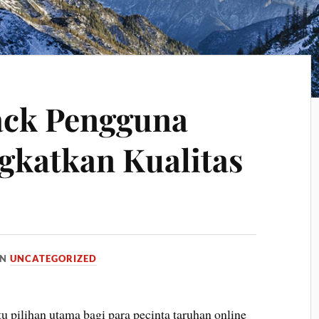
ack Pengguna
gkatkan Kualitas
IN
UNCATEGORIZED
tu pilihan utama bagi para pecinta taruhan online