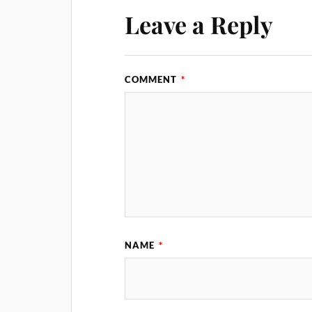
Leave a Reply
COMMENT
*
NAME
*