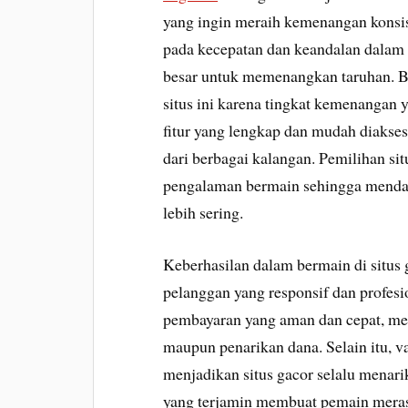
yang ingin meraih kemenangan konsist
pada kecepatan dan keandalan dalam 
besar untuk memenangkan taruhan. 
situs ini karena tingkat kemenangan 
fitur yang lengkap dan mudah diaks
dari berbagai kalangan. Pemilihan si
pengalaman bermain sehingga menda
lebih sering.
Keberhasilan dalam bermain di situs 
pelanggan yang responsif dan profes
pembayaran yang aman dan cepat, m
maupun penarikan dana. Selain itu, v
menjadikan situs gacor selalu menar
yang terjamin membuat pemain merasa