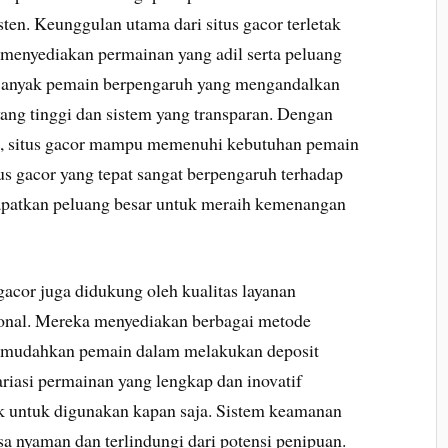
en. Keunggulan utama dari situs gacor terletak
menyediakan permainan yang adil serta peluang
Banyak pemain berpengaruh yang mengandalkan
yang tinggi dan sistem yang transparan. Dengan
es, situs gacor mampu memenuhi kebutuhan pemain
tus gacor yang tepat sangat berpengaruh terhadap
patkan peluang besar untuk meraih kemenangan
gacor juga didukung oleh kualitas layanan
ional. Mereka menyediakan berbagai metode
emudahkan pemain dalam melakukan deposit
ariasi permainan yang lengkap dan inovatif
ik untuk digunakan kapan saja. Sistem keamanan
 nyaman dan terlindungi dari potensi penipuan.