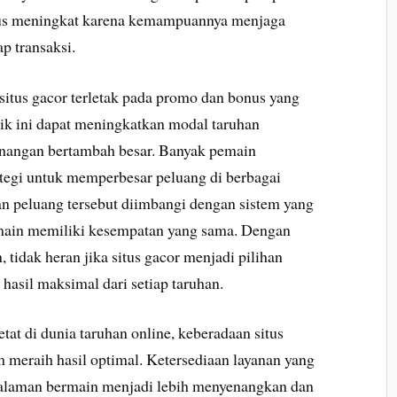
erus meningkat karena kemampuannya menjaga
ap transaksi.
 situs gacor terletak pada promo dan bonus yang
rik ini dapat meningkatkan modal taruhan
nangan bertambah besar. Banyak pemain
tegi untuk memperbesar peluang di berbagai
an peluang tersebut diimbangi dengan sistem yang
emain memiliki kesempatan yang sama. Dengan
tidak heran jika situs gacor menjadi pilihan
hasil maksimal dari setiap taruhan.
at di dunia taruhan online, keberadaan situs
meraih hasil optimal. Ketersediaan layanan yang
galaman bermain menjadi lebih menyenangkan dan