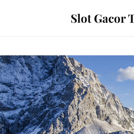
Slot Gacor 