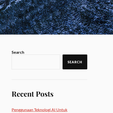
Search
SEARCH
Recent Posts
Penggunaan Teknologi AI Untuk