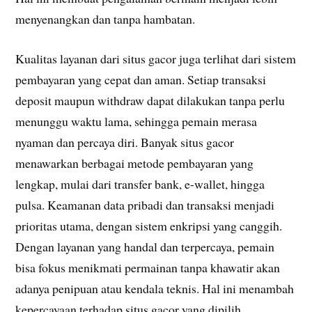
menyenangkan dan tanpa hambatan.
Kualitas layanan dari situs gacor juga terlihat dari sistem
pembayaran yang cepat dan aman. Setiap transaksi
deposit maupun withdraw dapat dilakukan tanpa perlu
menunggu waktu lama, sehingga pemain merasa
nyaman dan percaya diri. Banyak situs gacor
menawarkan berbagai metode pembayaran yang
lengkap, mulai dari transfer bank, e-wallet, hingga
pulsa. Keamanan data pribadi dan transaksi menjadi
prioritas utama, dengan sistem enkripsi yang canggih.
Dengan layanan yang handal dan terpercaya, pemain
bisa fokus menikmati permainan tanpa khawatir akan
adanya penipuan atau kendala teknis. Hal ini menambah
kepercayaan terhadap situs gacor yang dipilih.