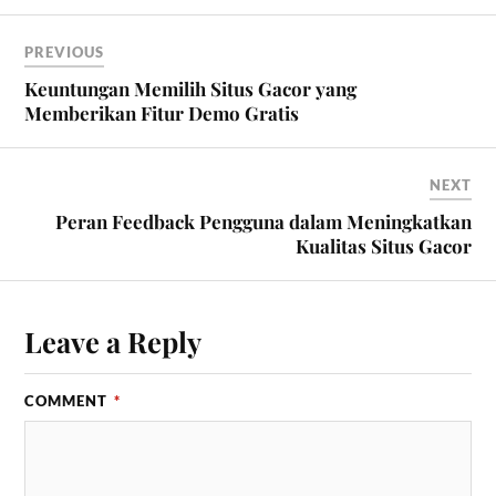
PREVIOUS
Keuntungan Memilih Situs Gacor yang
Memberikan Fitur Demo Gratis
NEXT
Peran Feedback Pengguna dalam Meningkatkan
Kualitas Situs Gacor
Leave a Reply
COMMENT
*