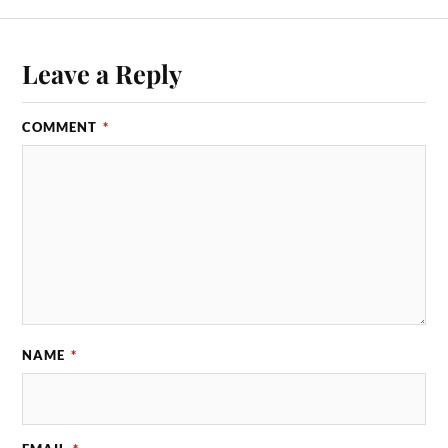
Leave a Reply
COMMENT
*
NAME
*