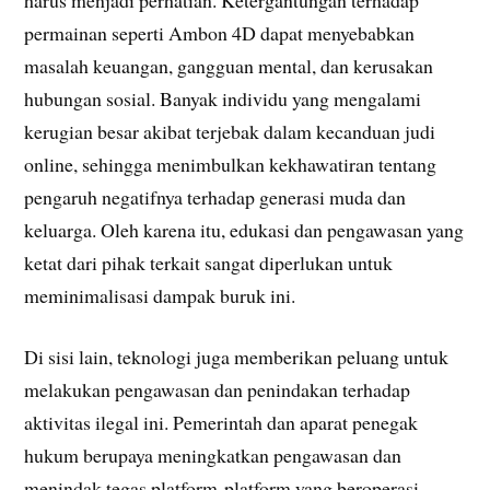
permainan seperti Ambon 4D dapat menyebabkan
masalah keuangan, gangguan mental, dan kerusakan
hubungan sosial. Banyak individu yang mengalami
kerugian besar akibat terjebak dalam kecanduan judi
online, sehingga menimbulkan kekhawatiran tentang
pengaruh negatifnya terhadap generasi muda dan
keluarga. Oleh karena itu, edukasi dan pengawasan yang
ketat dari pihak terkait sangat diperlukan untuk
meminimalisasi dampak buruk ini.
Di sisi lain, teknologi juga memberikan peluang untuk
melakukan pengawasan dan penindakan terhadap
aktivitas ilegal ini. Pemerintah dan aparat penegak
hukum berupaya meningkatkan pengawasan dan
menindak tegas platform-platform yang beroperasi