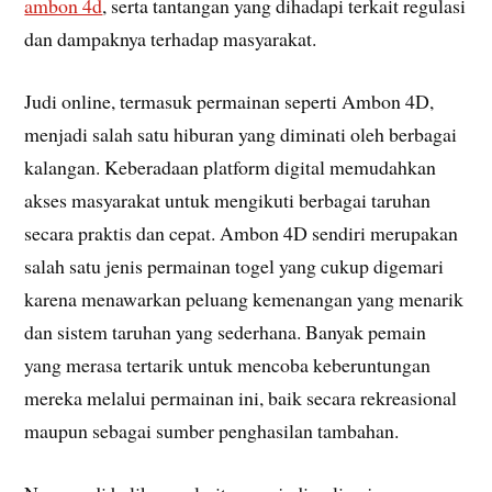
ambon 4d
, serta tantangan yang dihadapi terkait regulasi
dan dampaknya terhadap masyarakat.
Judi online, termasuk permainan seperti Ambon 4D,
menjadi salah satu hiburan yang diminati oleh berbagai
kalangan. Keberadaan platform digital memudahkan
akses masyarakat untuk mengikuti berbagai taruhan
secara praktis dan cepat. Ambon 4D sendiri merupakan
salah satu jenis permainan togel yang cukup digemari
karena menawarkan peluang kemenangan yang menarik
dan sistem taruhan yang sederhana. Banyak pemain
yang merasa tertarik untuk mencoba keberuntungan
mereka melalui permainan ini, baik secara rekreasional
maupun sebagai sumber penghasilan tambahan.