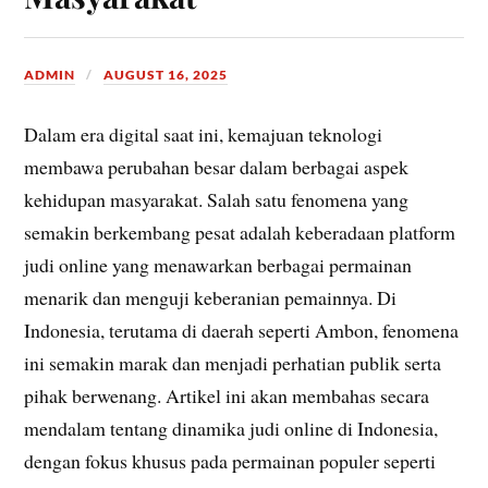
ADMIN
AUGUST 16, 2025
Dalam era digital saat ini, kemajuan teknologi
membawa perubahan besar dalam berbagai aspek
kehidupan masyarakat. Salah satu fenomena yang
semakin berkembang pesat adalah keberadaan platform
judi online yang menawarkan berbagai permainan
menarik dan menguji keberanian pemainnya. Di
Indonesia, terutama di daerah seperti Ambon, fenomena
ini semakin marak dan menjadi perhatian publik serta
pihak berwenang. Artikel ini akan membahas secara
mendalam tentang dinamika judi online di Indonesia,
dengan fokus khusus pada permainan populer seperti