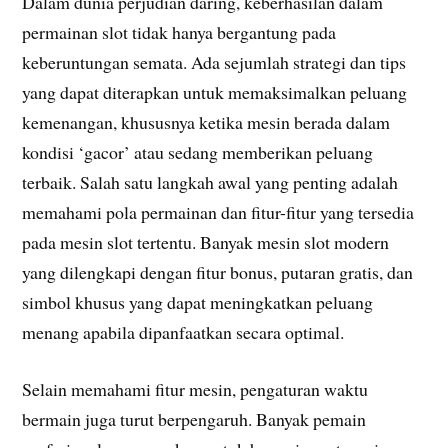
Dalam dunia perjudian daring, keberhasilan dalam
permainan slot tidak hanya bergantung pada
keberuntungan semata. Ada sejumlah strategi dan tips
yang dapat diterapkan untuk memaksimalkan peluang
kemenangan, khususnya ketika mesin berada dalam
kondisi ‘gacor’ atau sedang memberikan peluang
terbaik. Salah satu langkah awal yang penting adalah
memahami pola permainan dan fitur-fitur yang tersedia
pada mesin slot tertentu. Banyak mesin slot modern
yang dilengkapi dengan fitur bonus, putaran gratis, dan
simbol khusus yang dapat meningkatkan peluang
menang apabila dipanfaatkan secara optimal.
Selain memahami fitur mesin, pengaturan waktu
bermain juga turut berpengaruh. Banyak pemain