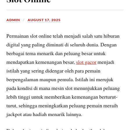
ADMIN
AUGUST 17, 2025
Permainan slot online telah menjadi salah satu hiburan
digital yang paling diminati di seluruh dunia. Dengan
berbagai tema menarik dan peluang besar untuk
mendapatkan kemenangan besar,
slot gacor
menjadi
istilah yang sering didengar oleh para pemain
berpengalaman maupun pemula. Istilah ini merujuk
pada kondisi di mana mesin slot menunjukkan peluang
lebih tinggi untuk memberikan kemenangan berturut-
turut, sehingga meningkatkan peluang pemain meraih
jackpot atau hadiah menarik lainnya.