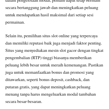
secara bertanggung jawab dan meningkatkan peluang
untuk mendapatkan hasil maksimal dari setiap sesi
permainan.
Selain itu, pemilihan situs slot online yang terpercaya
dan memiliki reputasi baik juga menjadi faktor penting.
Situs yang menyediakan mesin slot gacor dengan tingkat
pengembalian (RTP) tinggi biasanya memberikan
peluang lebih besar untuk meraih kemenangan. Pastikan
juga untuk memanfaatkan bonus dan promosi yang
ditawarkan, seperti bonus deposit, cashback, dan
putaran gratis, yang dapat meningkatkan peluang
menang tanpa harus mengeluarkan modal tambahan
secara besar-besaran.