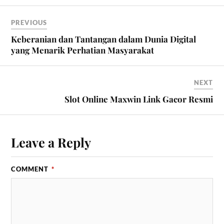
PREVIOUS
Keberanian dan Tantangan dalam Dunia Digital
yang Menarik Perhatian Masyarakat
NEXT
Slot Online Maxwin Link Gacor Resmi
Leave a Reply
COMMENT
*