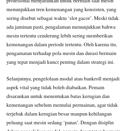
profesional menyarankan untuk bermain saat mesin
menunjukkan tren kemenangan yang konsisten, yang
sering disebut sebagai waktu ‘slot gacor’. Meski tidak
ada jaminan pasti, pengalaman menunjukkan bahwa
mesin tertentu cenderung lebih sering memberikan
kemenangan dalam periode tertentu. Oleh karena itu,
pengamatan terhadap pola mesin dan durasi bermain
yang tepat menjadi kunci penting dalam strategi ini.
Selanjutnya, pengelolaan modal atau bankroll menjadi
aspek vital yang tidak boleh diabaikan. Pemain
disarankan untuk menentukan batas kerugian dan
kemenangan sebelum memulai permainan, agar tidak
terjebak dalam kerugian besar maupun kehilangan
peluang saat mesin sedang ‘panas’. Dengan disiplin
dalam pengelolaan modal, pemain dapat tetap bermain