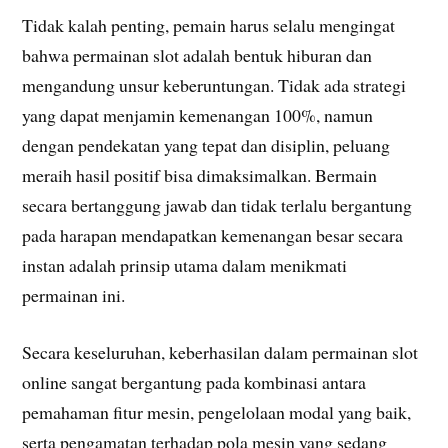
Tidak kalah penting, pemain harus selalu mengingat
bahwa permainan slot adalah bentuk hiburan dan
mengandung unsur keberuntungan. Tidak ada strategi
yang dapat menjamin kemenangan 100%, namun
dengan pendekatan yang tepat dan disiplin, peluang
meraih hasil positif bisa dimaksimalkan. Bermain
secara bertanggung jawab dan tidak terlalu bergantung
pada harapan mendapatkan kemenangan besar secara
instan adalah prinsip utama dalam menikmati
permainan ini.
Secara keseluruhan, keberhasilan dalam permainan slot
online sangat bergantung pada kombinasi antara
pemahaman fitur mesin, pengelolaan modal yang baik,
serta pengamatan terhadap pola mesin yang sedang